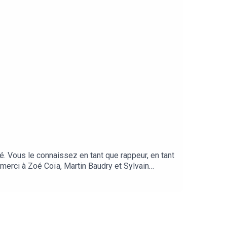
é. Vous le connaissez en tant que rappeur, en tant
 merci à Zoé Coïa, Martin Baudry et Sylvain
Aix Marseille, merci aux éditions Harper et aux