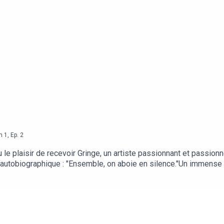
n
1
,
Ep.
2
e plaisir de recevoir Gringe, un artiste passionnant et passionn
it autobiographique : "Ensemble, on aboie en silence."Un immense
aranta qui dirige le master d'écriture créative de l'université d'