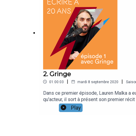
2. Gringe
|
|
01:00:03
mardi 8 septembre 2020
Saiso
Dans ce premier épisode, Lauren Malka a eu l
qu'acteur, il sort à présent son premier réc
Gouton. Merci à leur professeur Jean-Marc Qu
Play
producteurs Wagram.