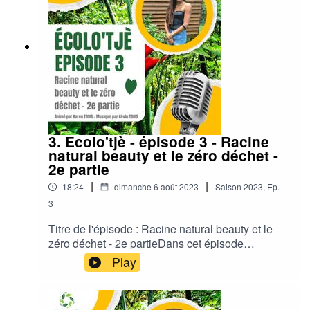
traduit littéralement par "à un autre soleil" et
signifie "à bientôt" ou "à la prochaine".Bonne
écoute !
3. Ecolo'tjè - épisode 3 - Racine
natural beauty et le zéro déchet -
2e partie
|
|
18:24
dimanche 6 août 2023
Saison
2023
,
Ep.
3
Titre de l'épisode : Racine natural beauty et le
zéro déchet - 2e partieDans cet épisode
d'Ecolo'tjè, nous retrouvons Céline de Racine
Play
natural beauty pour la suite de l'entretien
passionnant qu'elle nous a accordé. Au
programme : découverte approfondie de son