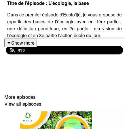
Titre de l'épisode : L'écologie, la base
Dans ce premier épisode d'Ecolo'tjè, je vous propose de
repartir des bases de l'écologie avec en 1ère partie :
une définition générique, en 2e partie : ma vision de
l'écologie et en 3e partie l'action écolo du jour.
Show more
Ressources :
RSS
Nos gestes Climat
La fresque du Climat
L'Atelier 2 tonnes
Vous souhaitez organiser l'un de ces ateliers dans votre
structure, en Martinique ? Vous pouvez me contacter à
More episodes
cette adresse : nouale@ecomail.pro.
View all episodes
Petit lexique de créole martiniquais :
"tjè" signifie "cœur";
"bay bwa pou nou alé" peut être traduit par "Allez