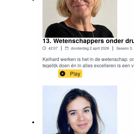
13. Wetenschappers onder dr
|
|
42:07
donderdag 2 april 2026
Season
3
,
Keihard werken is het in de wetenschap: o
tegelijk doen én in alles excelleren is een
communicatie en persoonlijke ontwikkeling
Play
dat niet anders?Interviewer: Marloes ten 
Marloes: www.takethestage.nlLouise benoem
creation Study of the Epistemic Responsibil
Lottery before peer review is associated 
Petropoulou Journal of Praxis in Higher Ed