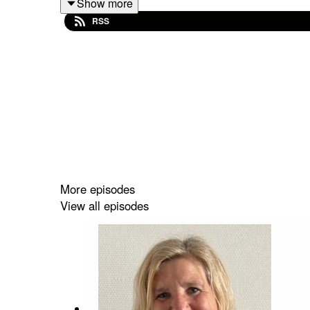
Show more
www.echtimpact.nu
RSS
More episodes
View all episodes