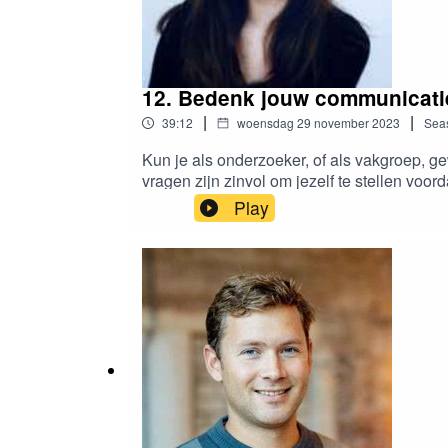
12. Bedenk jouw communicatie
|
|
39:12
woensdag 29 november 2023
Sea
Kun je als onderzoeker, of als vakgroep, g
vragen zijn zinvol om jezelf te stellen vo
communicatieadvies en gebruikt daarbij haar
Play
maken: op hoe Nederlandse duinen aangroe
kwantuminternet). Ze werkt inmiddels volop 
haar loopbaan. De belangrijkste tip: zorg d
Marloes ten Katewww.echtimpact.nu