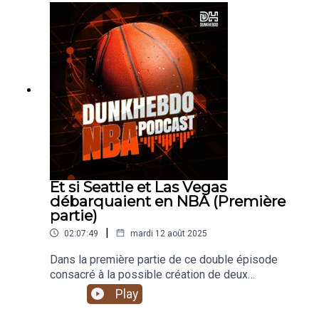
vont adopter une stratégie très
différente...Introduction - (0:00) Retour sur
l'épisode précédent et stratégies - (02:54)La
draft (14:17)Le bilan de la draft expansion
(1:16:15)
Et si Seattle et Las Vegas
débarquaient en NBA (Première
partie)
|
02:07:49
mardi 12 août 2025
Dans la première partie de ce double épisode
consacré à la possible création de deux
franchises NBA, Madian et Ben s'attèlent à une
Play
mission: protéger les joueurs des effectifs