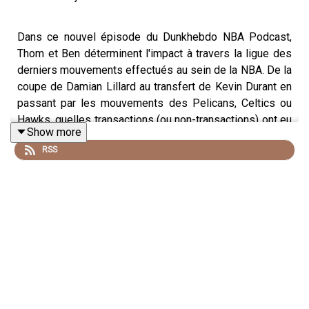
Dans ce nouvel épisode du Dunkhebdo NBA Podcast,
Thom et Ben déterminent l'impact à travers la ligue des
derniers mouvements effectués au sein de la NBA. De la
coupe de Damian Lillard au transfert de Kevin Durant en
passant par les mouvements des Pelicans, Celtics ou
Hawks, quelles transactions (ou non-transactions) ont eu
Show more
l'impact le plus important ?
RSS
Introduction - (0:00)
Explication de la Tier List - (1:30)
Milwaukee Bucks - (2:35)
Houston Rockets - (11:28)
New Orleans Pelicans - (19:57)