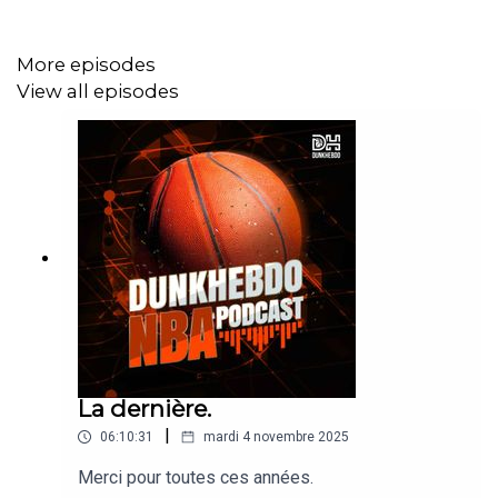
Los Angeles Lakers - (28:17)
More episodes
Boston Celtics - (36:20)
View all episodes
Denver Nuggets - (45:37)
Atlanta Hawks - (55:35)
Memphis Grizzlies - (01:01:33)
Orlando Magic - (01:06:31)
Utah Jazz - (01:10:45)
Los Angeles Clippers - (1:19:11)
Conclusion - (1:24:13)
La dernière.
|
06:10:31
mardi 4 novembre 2025
Habillage sonore :
Peluda Production
Merci pour toutes ces années.