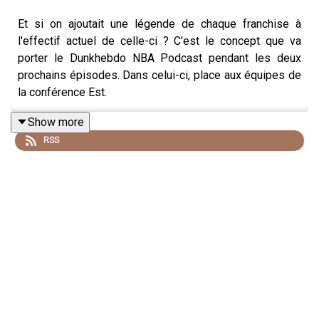
Et si on ajoutait une légende de chaque franchise à
l'effectif actuel de celle-ci ? C'est le concept que va
porter le Dunkhebdo NBA Podcast pendant les deux
prochains épisodes. Dans celui-ci, place aux équipes de
la conférence Est.
Show more
RSS
Un épisode pendant lequel Amine, Ben et Constant vont
parfois devoir faire des choix difficiles. Faut-il toujours
privilégier le fit au talent ? Comment réussir à projeter
des joueurs des années 60 ou 70 dans la NBA actuelle ?
Autant de questions qui seront traitées dans ce podcast.