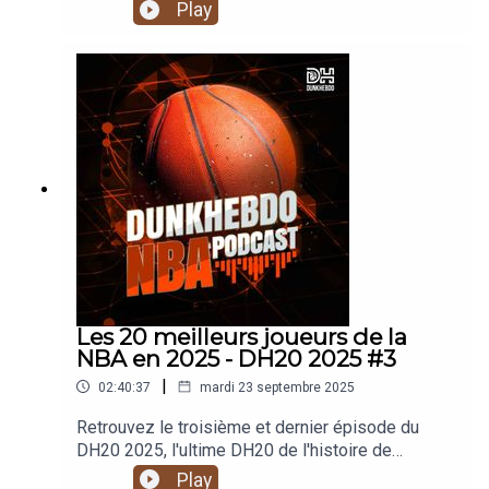
Play
Les 20 meilleurs joueurs de la
NBA en 2025 - DH20 2025 #3
|
02:40:37
mardi 23 septembre 2025
Retrouvez le troisième et dernier épisode du
DH20 2025, l'ultime DH20 de l'histoire de
Dunkhebdo. Après l'habituel rappel du
Play