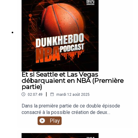
différente...Introduction - (0:00) Retour sur
l'épisode précédent et stratégies - (02:54)La
draft (14:17)Le bilan de la draft expansion
(1:16:15)
Et si Seattle et Las Vegas
débarquaient en NBA (Première
partie)
|
02:07:49
mardi 12 août 2025
Dans la première partie de ce double épisode
consacré à la possible création de deux
franchises NBA, Madian et Ben s'attèlent à une
Play
mission: protéger les joueurs des effectifs
actuels. Un mécanisme de protection obscur qui