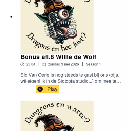
Bonus afl.8 Willie de Wolf
|
|
23:04
zondag 3 mei 2026
Season
1
Sid Van Oerle is nog steeds te gast bij ons (ofja,
wij eigenlijk in de Sidtopia studio...) om mee te
brainstormen in deze bonus aflevering, waarbij
Play
we elke keer een bekend film/game/... personage
in een D&D jasje steken!Vind ons
hier:https://www.instagram.com/dungeonsenwatt
e/www.dungeonsenwatte.be