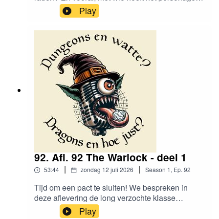
een pact gesloten?Timestamps:(0:00:00) Jonas'
Play
Pathfinder Warlock(0:06:07) Robin's D&D
Warlock(0:15:11) Vincent's Disney (13th Age)
WarlockVind ons
hier:https://www.instagram.com/dungeonsenwatt
e/www.dungeonsenwatte.be
92. Afl. 92 The Warlock - deel 1
|
|
53:44
zondag 12 juli 2026
Season
1
,
Ep.
92
Tijd om een pact te sluiten! We bespreken in
deze aflevering de long verzochte klasse
"Warlock".Timestamps:(0:00:00) Intro +
Play
Nieuwtjes(0:05:34) Wat is een Warlock?(0:19:32)