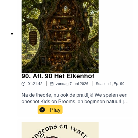
atte.be
90. Afl. 90 Het Eikenhof
|
|
01:21:42
zondag 7 juni 2026
Season
1
,
Ep.
90
Na de theorie, nu ook de praktijk! We spelen een
oneshot Kids on Brooms, en beginnen natuurlijk
met te verzinnen hoe onze magische school er
Play
uit ziet. Welkom op het Eikenhof!Timestamps:
(00:00:00) Worldbuilding(00:35:45)
Personages(00:45:56) Welkom in het
eikenhofVind ons