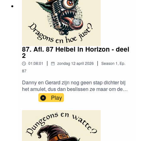
87. Afl. 87 Heibel in Horizon - deel
2
|
|
01:08:01
zondag 12 april 2026
Season
1
,
Ep.
87
Danny en Gerard zijn nog geen stap dichter bij
het amulet, dus dan beslissen ze maar om de
kathedraal te bezoeken om ervoor te bidden.Vind
Play
ons
hier:https://www.instagram.com/dungeonsenwatt
e/www.dungeonsenwatte.beAttributies:"Cathedra
l" by TabletopAudio is licensed under CC BY
4.0"The Orrery" by TabletopAudio is licensed
under CC BY 4.0"The Madding Crowd" by