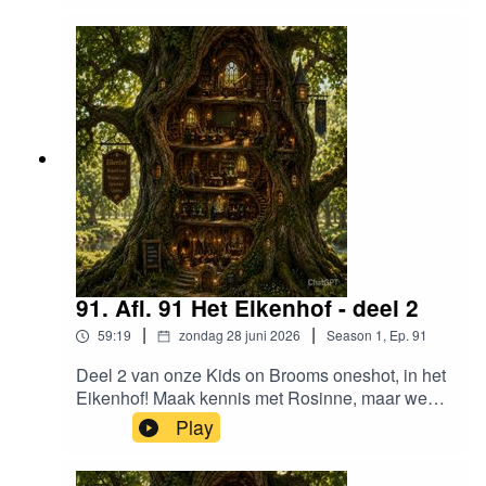
D&D 5e(0:38:24) Pathfinder 2e(0:45:06) 13th
Age(0:48:16) Daggerheart(0:51:56) OutroVind
ons
hier:https://www.instagram.com/dungeonsenwatt
e/www.dungeonsenwatte.be
91. Afl. 91 Het Eikenhof - deel 2
|
|
59:19
zondag 28 juni 2026
Season
1
,
Ep.
91
Deel 2 van onze Kids on Brooms oneshot, in het
Eikenhof! Maak kennis met Rosinne, maar wees
blij dat je haar enkel moet horen!Vind ons
Play
hier:https://www.instagram.com/dungeonsenwatt
e/www.dungeonsenwatte.beinfo@dungeonsenw