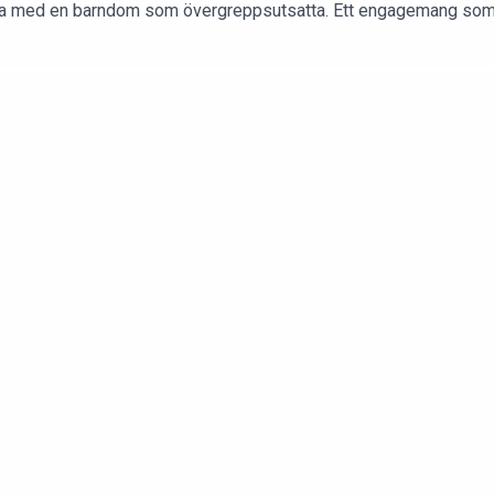
ga med en barndom som övergreppsutsatta. Ett engagemang som ka
r Marléne. Vi pratar om orsakerna till hennes engagemang och orsa