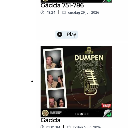
Gädda 751-786
|
48:24
onsdag 29 juli 2026
Play
Gädda
|
01:01:04
lördag 6 juni 2026