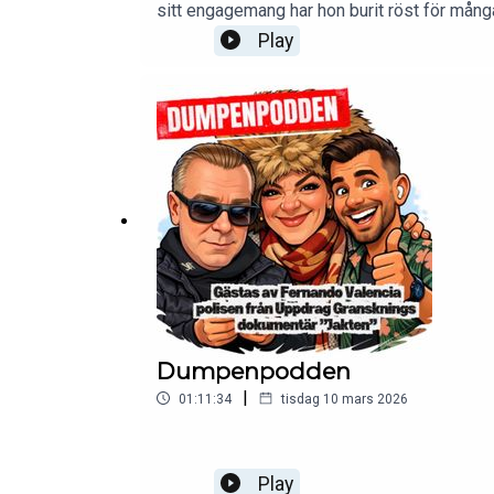
sitt engagemang har hon burit röst för mån
är vi på besök i Sveriges Riksdag och träffa
Play
partitillhörighet.
Dumpenpodden
|
01:11:34
tisdag 10 mars 2026
Play