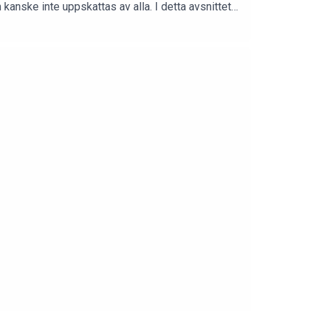
nske inte uppskattas av alla. I detta avsnittet
kerna till varför hon nyligen bytte