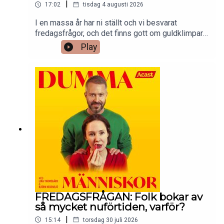
|
17:02
tisdag 4 augusti 2026
I en massa år har ni ställt och vi besvarat
fredagsfrågor, och det finns gott om guldklimpar i
katalogen. I sommar repriserar vi våra favoriter –
Play
fredagsfrågor som verkligen förtjänar en lyssning
(till) – på onsdagar. På fredagar kommer helt nya
fredagsfrågor som vanligt.Redigering: Peter
Malmqvist.Kontakta oss på
dummamanniskor@gmail.com.
FREDAGSFRÅGAN: Folk bokar av
så mycket nuförtiden, varför?
|
15:14
torsdag 30 juli 2026