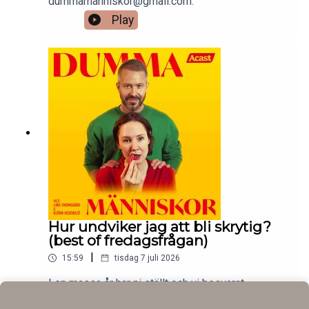
dummamanniskor@gmail.com.
Play
Hur undviker jag att bli skrytig?
(best of fredagsfrågan)
|
15:59
tisdag 7 juli 2026
I en massa år har ni ställt och vi besvarat
fredagsfrågor, och det finns gott om guldklimpar i