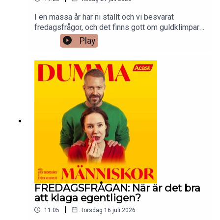
I en massa år har ni ställt och vi besvarat
fredagsfrågor, och det finns gott om guldklimpar i
katalogen. I sommar repriserar vi våra favoriter –
Play
fredagsfrågor som verkligen förtjänar en lyssning
(till) – på onsdagar. På fredagar kommer helt nya
fredagsfrågor som vanligt.Redigering: Peter
Malmqvist.Kontakta oss på
dummamanniskor@gmail.com.
FREDAGSFRÅGAN: När är det bra
att klaga egentligen?
|
11:05
torsdag 16 juli 2026