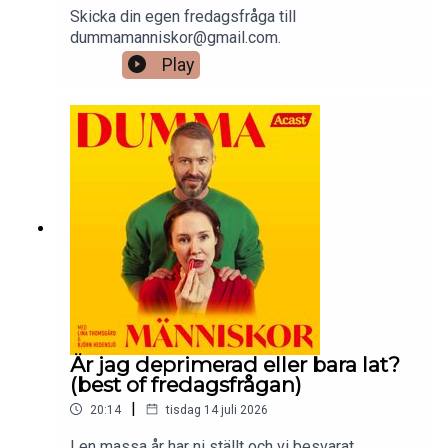
Skicka din egen fredagsfråga till
dummamanniskor@gmail.com.
Play
Är jag deprimerad eller bara lat?
(best of fredagsfrågan)
|
20:14
tisdag 14 juli 2026
I en massa år har ni ställt och vi besvarat