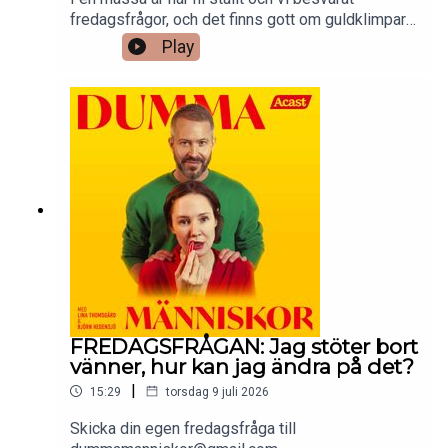
fredagsfrågor, och det finns gott om guldklimpar i
katalogen. I sommar repriserar vi våra favoriter –
Play
fredagsfrågor som verkligen förtjänar en lyssning
(till) – på onsdagar. På fredagar kommer helt nya
fredagsfrågor som vanligt.Redigering: Peter
Malmqvist.Kontakta oss på
dummamanniskor@gmail.com.
FREDAGSFRÅGAN: Jag stöter bort
vänner, hur kan jag ändra på det?
|
15:29
torsdag 9 juli 2026
Skicka din egen fredagsfråga till