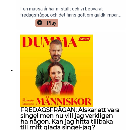
I en massa år har ni ställt och vi besvarat
fredagsfrågor, och det finns gott om guldklimpar i
katalogen. I sommar repriserar vi våra favoriter –
Play
fredagsfrågor som verkligen förtjänar en lyssning
(till) – på onsdagar. På fredagar kommer helt nya
fredagsfrågor som vanligt.Redigering: Peter
Malmqvist.Kontakta oss på
dummamanniskor@gmail.com.
FREDAGSFRÅGAN: Älskar att vara
singel men nu vill jag verkligen
ha någon. Kan jag hitta tillbaka
till mitt glada singel-jag?