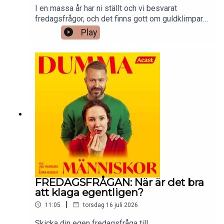
I en massa år har ni ställt och vi besvarat
fredagsfrågor, och det finns gott om guldklimpar i
katalogen. I sommar repriserar vi våra favoriter –
Play
fredagsfrågor som verkligen förtjänar en lyssning
(till) – på onsdagar. På fredagar kommer helt nya
fredagsfrågor som vanligt.Redigering: Peter
Malmqvist.Kontakta oss på
dummamanniskor@gmail.com.
FREDAGSFRÅGAN: När är det bra
att klaga egentligen?
|
11:05
torsdag 16 juli 2026
Skicka din egen fredagsfråga till