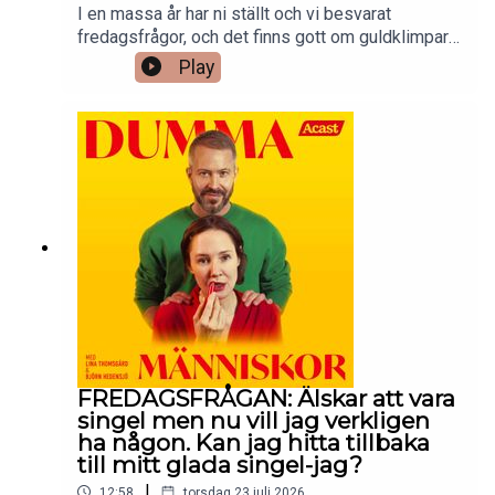
I en massa år har ni ställt och vi besvarat
fredagsfrågor, och det finns gott om guldklimpar i
katalogen. I sommar repriserar vi våra favoriter –
Play
fredagsfrågor som verkligen förtjänar en lyssning
(till) – på onsdagar. På fredagar kommer helt nya
fredagsfrågor som vanligt.Redigering: Peter
Malmqvist.Kontakta oss på
dummamanniskor@gmail.com.
FREDAGSFRÅGAN: Älskar att vara
singel men nu vill jag verkligen
ha någon. Kan jag hitta tillbaka
till mitt glada singel-jag?
|
12:58
torsdag 23 juli 2026