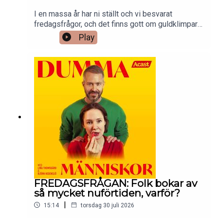
I en massa år har ni ställt och vi besvarat
fredagsfrågor, och det finns gott om guldklimpar i
katalogen. I sommar repriserar vi våra favoriter –
Play
fredagsfrågor som verkligen förtjänar en lyssning
(till) – på onsdagar. På fredagar kommer helt nya
fredagsfrågor som vanligt.Redigering: Peter
Malmqvist.Kontakta oss på
dummamanniskor@gmail.com.
FREDAGSFRÅGAN: Folk bokar av
så mycket nuförtiden, varför?
|
15:14
torsdag 30 juli 2026