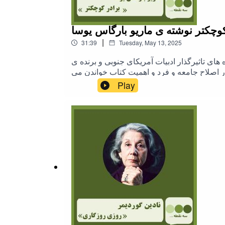
وچکتر نوشته ی ماریو بارگاس یوسا
|
31:39
Tuesday, May 13, 2025
ده ی اهل پرو که در آوریل 2025 درگذشت. یوسا که از چهره های تاثیرگذار ادبیات آمریکای جنوبی و برنده ی
ر اصلاح جامعه و فرد و اهمیت کتاب خواندن می
یف و انسانی به روابط خانوادگی، نابرابری‌های
Play
اجتماعی و تبعیض‌های نژادی و طبقاتی است.