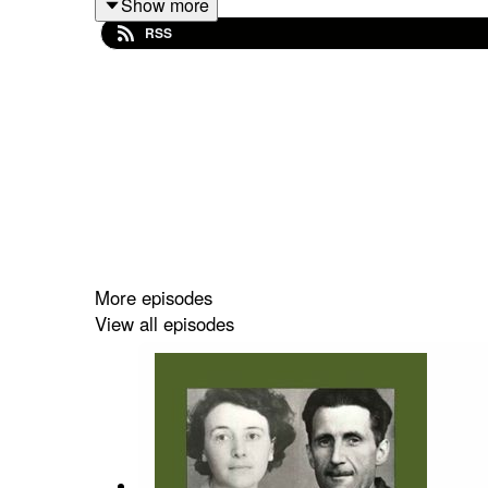
Show more
RSS
ی مورد اعتماد من هستند و اگه می خواین بهشون کمک
Telegram:
https://t.me/HanaHelper
Instagram:hana_irani_1395
Whatsapp:
https://chat.whatsapp.com/B7T2EOi
More episodes
View all episodes