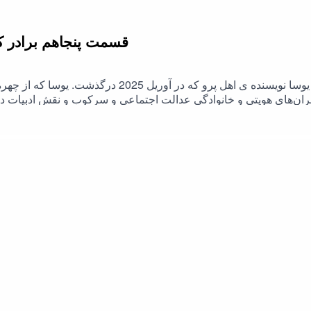
قسمت پنجاهم برادر ک
قسمت پنجاهم برادر کوچکتر نوشته ی ماریو بارگاس یوسا نویسن
حران‌های هویتی و خانوادگی عدالت اجتماعی و سرکوب و نقش ادبیات د
یی در کوهستان‌های پرو اتفاق می‌افتد و نمونه‌ای عالی از پرداخت ظر