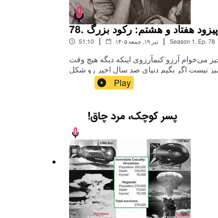
7. اپیزود هفتاد و هشتم: رکود بزرگ
|
|
78
Ep.
,
1
Season
۱۴۰۵ تیر ۱۹, جمعه
51:10
 خورشیدی بعد از 6 ماه وقفه منتشر میشهقبل از هرچیز می‌خوام آرزو کنمآرزوی اینکه دیگه هیچ وقت
آمیز نیست اگر بگیم دنیای صد سال اخیر رو شکل
ریکا در حدود صد سال پیش و وقایع رو مرور کنیم
Play