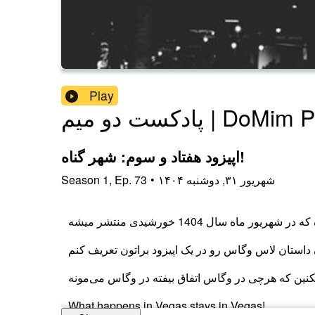
Play
یم | DoMim Podcast
اپیزود هفتاد و سوم: شهر گناه!
۱۴۰۴ شهریور ۳۱, دوشنبه
•
73
Ep.
,
1
Season
ماه سال 1404 خورشیدی منتشر میشه
ن داستان لاس وگاس رو در یک اپیزود براتون تعریف کنم
What happens in Vegas stays in Vegas!