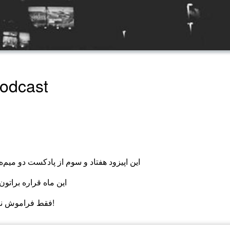
پادکست دو م
این اپیزود هفتاد و سوم از پادکست دو میم‌ه که در شهریور 
این ماه قراره براتو
فقط فراموش نکنین که هرچی در وگاس اتفاق بیفته در وگاس می‌مونه!