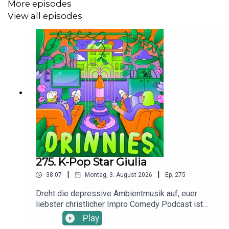
More episodes
View all episodes
275. K-Pop Star Giulia
|
|
38:07
Montag, 3. August 2026
Ep.
275
Dreht die depressive Ambientmusik auf, euer
liebster christlicher Impro Comedy Podcast ist
wieder da! Heute wird darüber gestritten, ob
Play
Kappe tragen im Cabrio cheaten ist und ob Giulia