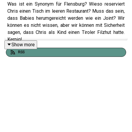
Was ist ein Synonym für Flensburg? Wieso reserviert
Chris einen Tisch im leeren Restaurant? Muss das sein,
dass Babies herumgereicht werden wie ein Joint? Wir
können es nicht wissen, aber wir können mit Sicherheit
sagen, dass Chris als Kind einen Tiroler Filzhut hatte.
Kernig!
Show more
RSS
Besuche Giulia und Chris auf
Instagram:
@giuliabeckerdasoriginal
und
@chris.sommer
Hier findest du alle Infos und Rabatte unserer
Werbepartner:
linktr.ee/drinnies
Unser Intro stammt von
Sam Wilkes
.