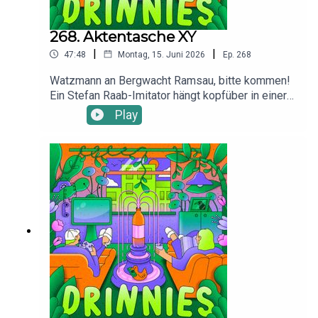
268. Aktentasche XY
|
|
47:48
Montag, 15. Juni 2026
Ep.
268
Watzmann an Bergwacht Ramsau, bitte kommen!
Ein Stefan Raab-Imitator hängt kopfüber in einer
Gletscherspalte! Außerdem: Warum Tresore oben
Play
schwimmen, Boomer in Flip Flops eine
Schandstatue verdienen und die KI jetzt bei
Männern, die über KI reden, vorspult.
Abfahrt!Besuche Giulia und Chris auf
Instagram: @giuliabeckerdasoriginal und @chris.s
ommerHier findest du alle Infos und Rabatte
unserer Werbepartner: linktr.ee/drinniesUnser
Intro stammt von Sam Wilkes.