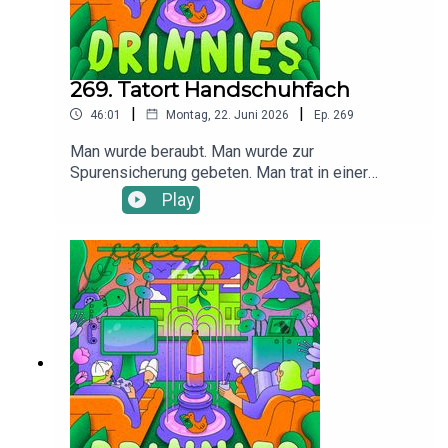
269. Tatort Handschuhfach
|
|
46:01
Montag, 22. Juni 2026
Ep.
269
Man wurde beraubt. Man wurde zur
Spurensicherung gebeten. Man trat in einer
geschlossenen Zweierkette auf. Alle
Play
mysteriösen Details zum mitternächtlichen
Polizeibesuch sind jetzt abrufbereit. Stay
hydrated!Besuche Giulia und Chris auf
Instagram: @giuliabeckerdasoriginal und @chris.s
ommerHier findest du alle Infos und Rabatte
unserer Werbepartner: linktr.ee/drinniesUnser
Intro stammt von Sam Wilkes.