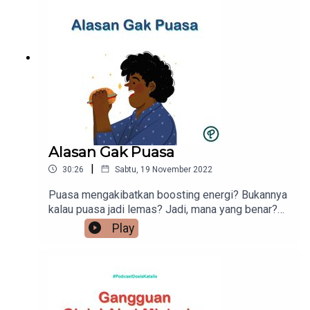
jangan lupa buat follow social media saya di
@sdenta, sampai jumpa!
Alasan Gak Puasa
|
30:26
Sabtu, 19 November 2022
Puasa mengakibatkan boosting energi? Bukannya
kalau puasa jadi lemas? Jadi, mana yang benar?
Yuk, simak selengkapnya di episode ini dan
Play
jangan lupa untuk follow akun twitter saya
(@sdenta). Semoga bermanfaat!