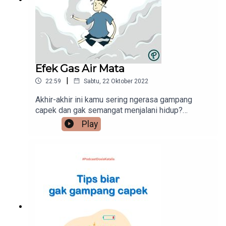
Efek Gas Air Mata
|
22:59
Sabtu, 22 Oktober 2022
Akhir-akhir ini kamu sering ngerasa gampang
capek dan gak semangat menjalani hidup?
Mungkin pembahasan di episode kali ini adalah
Play
topik yang lagi kamu butuhkan! Simak episode
kali ini dan jangan lupa untuk follow akun twitter
saya (@sdenta). Semoga bermanfaat