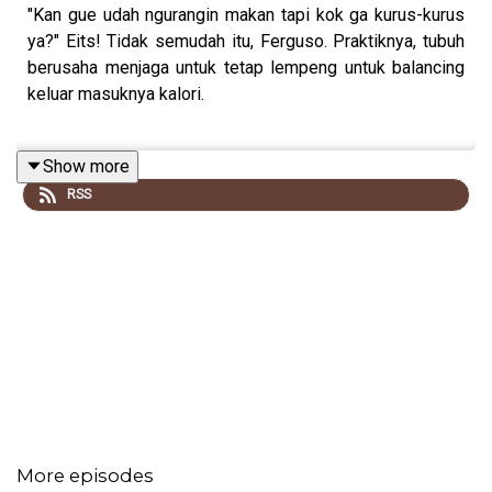
"Kan gue udah ngurangin makan tapi kok ga kurus-kurus
ya?" Eits! Tidak semudah itu, Ferguso. Praktiknya, tubuh
berusaha menjaga untuk tetap lempeng untuk balancing
keluar masuknya kalori.
Show more
Yuk, dengerin episode ini biar kamu ga terlena dengan
RSS
ilusi defisit kaloriIngin pembahasan yang lebih dalam
atau ingin bertanya seputar kesehatan untuk podcast ini?
Follow podcast ini dan media sosial saya lainnya di
twitter atau instagram (@sdenta)
See you there!
More episodes