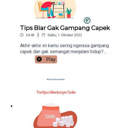
Tips Biar Gak Gampang Capek
|
24:46
Sabtu, 1 Oktober 2022
Akhir-akhir ini kamu sering ngerasa gampang
capek dan gak semangat menjalani hidup?
Mungkin pembahasan di episode kali ini adalah
Play
topik yang lagi kamu butuhkan! Simak episode
kali ini dan jangan lupa untuk follow akun twitter
saya (@sdenta). Semoga bermanfaat