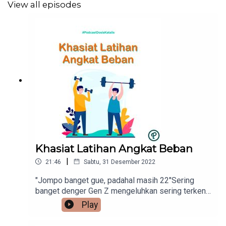
View all episodes
Khasiat Latihan Angkat Beban
|
21:46
Sabtu, 31 Desember 2022
"Jompo banget gue, padahal masih 22"Sering
banget denger Gen Z mengeluhkan sering terkena
low backpain. Ini saatnya kamu memulai 2023
Play
dengan jenis olahraga yang harusnya sering
dilakukan. Latihan angkat beban sangat