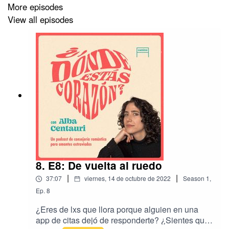
More episodes
View all episodes
“¿Dónde estás corazón?” es producido por Camino.
Síguenos en Instagram como
@dondeeestascorazonpodcast, @somos_camino y
@poliactivismo.
8. E8: De vuelta al ruedo
|
|
37:07
viernes, 14 de octubre de 2022
Season
1
,
Ep.
8
¿Eres de lxs que llora porque alguien en una
app de citas dejó de responderte? ¿Sientes que