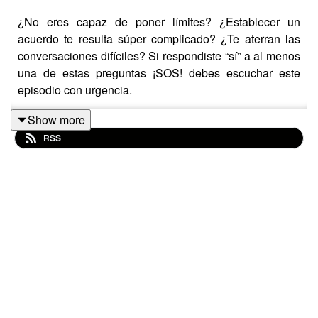
¿No eres capaz de poner límites? ¿Establecer un
acuerdo te resulta súper complicado? ¿Te aterran las
conversaciones difíciles? Si respondiste “sí” a al menos
una de estas preguntas ¡SOS! debes escuchar este
episodio con urgencia.
Show more
RSS
Esta vez en “¿Dónde estás corazón?”, nuestra host Alba
Centauri y Daniel Mora, cofundador de Sextima y gurú
de la comunicación en las relaciones, escucharán las
preguntas de tres consultantes de la audiencia y nos
hablarán sobre los límites y acuerdos tanto en el amor
como en las amistades, nos ayudarán a entender por
qué nos cuesta comunicarlos y nos harán ver la
necesidad de establecerlos en nuestras relaciones.