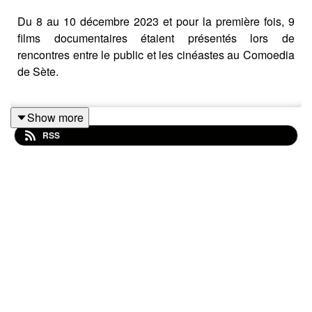
Du 8 au 10 décembre 2023 et pour la première fois, 9
films documentaires étaient présentés lors de
rencontres entre le public et les cinéastes au Comoedia
de Sète.
Show more
Pour l'association Quais des docs, les premières
RSS
rencontres Hors-Circuits incarnent la volonté de montrer
des films qui, malgré leur qualité, ne trouve pas ou peu
d'espaces de diffusion et de financement. Finalement,
des films créés grâce à la pugnacité des réalisateurs et
réalisatrices et de ceux qui les soutiennent.
·
CHAPITRAGE
·
00:00:40 - Introduction