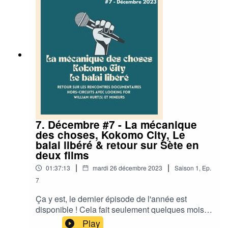
2023.Bonne écoute !· CHAPITRAGE ·00:02:52 :
Toute la beauté et le sang versé de Laura
Poitras00:28:32 : De Humani Corporis Fabrica
de Lucien Castaing-Taylor et Verena
Paravel00:50:58 : Paradis d'Alexander
Abaturov01:11:15 : Ascension de Jessica
Kingdon01:39:36 : Scala !!! de Jane Giles et Ali
Catterall· RETROUVEZ L'ÉQUIPE DE
DOCUMENTONS ·Documentons : Twitter /
InstagramMargaux : Twitter /InstagramThierry :
TwitterSilas : TwitterSébastien : TwitterElie :
Twitter / Instagram
7. Décembre #7 - La mécanique
des choses, Kokomo City, Le
balai libéré & retour sur Sète en
deux films
|
|
01:37:13
mardi 26 décembre 2023
Saison
1
,
Ep.
7
Ça y est, le dernier épisode de l'année est
disponible ! Cela fait seulement quelques mois
qu'on a lancé ce podcast et on a déjà hâte de
Play