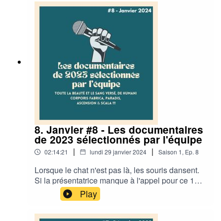
machine à écrire). On en profite également pour
accueillir deux nouvelles voix féminines !·
CHAPITRAGE ·00:03:50 : L'écoute et
l'importance de la parole des autres00:32:30 : Le
lieu comme microcosme00:52:42 : Le temps qui
passe· RETROUVEZ L'ÉQUIPE DE
DOCUMENTONS ·Documentons : Twitter /
InstagramMargaux : Twitter /InstagramThierry :
TwitterSilas : TwitterSébastien : TwitterElie :
Twitter / InstagramCharlotte : TwitterLéa :
8. Janvier #8 - Les documentaires
de 2023 sélectionnés par l'équipe
|
|
02:14:21
lundi 29 janvier 2024
Saison
1
,
Ep.
8
Lorsque le chat n'est pas là, les souris dansent.
Si la présentatrice manque à l'appel pour ce 1er
épisode de l'année, on peut toujours compter sur
Play
le reste de l'équipe pour revenir sur une sélection
de documentaires sortis durant l'année