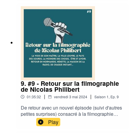
récemment en salles accompagné d'un entretien
avec le cinéaste pour évoquer son cinéma et son
regard sur le monde.Bonne écoute ! ·
CHAPITRAGE ·A venir.· RETROUVEZ
L'ÉQUIPE DE DOCUMENTONS ·Documentons :
Twitter / InstagramMargaux : Twitter
/InstagramThierry : TwitterSilas : TwitterSébastien
: TwitterElie : Twitter / InstagramCharlotte :
TwitterLéa :
9. #9 - Retour sur la filmographie
de Nicolas Philibert
|
|
01:35:32
vendredi 3 mai 2024
Saison
1
,
Ep.
9
De retour avec un nouvel épisode (suivi d'autres
petites surprises) consacré à la filmographie
passionnante de Nicolas Philibert avant
Play
d'aborder son dernier triptyque (composé de Sur
l'Adamant, Averroés & Rosa Parks et La