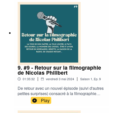
récemment en salles accompagné d'un entretien
avec le cinéaste pour évoquer son cinéma et son
regard sur le monde.Bonne écoute ! ·
CHAPITRAGE ·A venir.· RETROUVEZ
L'ÉQUIPE DE DOCUMENTONS ·Documentons :
Twitter / InstagramMargaux : Twitter
/InstagramThierry : TwitterSilas : TwitterSébastien
: TwitterElie : Twitter / InstagramCharlotte :
TwitterLéa :
9. #9 - Retour sur la filmographie
de Nicolas Philibert
|
|
01:35:32
vendredi 3 mai 2024
Saison
1
,
Ep.
9
De retour avec un nouvel épisode (suivi d'autres
petites surprises) consacré à la filmographie
passionnante de Nicolas Philibert avant
Play
d'aborder son dernier triptyque (composé de Sur
l'Adamant, Averroés & Rosa Parks et La