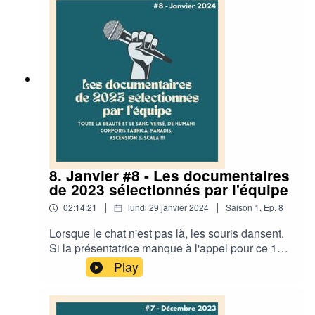
machine à écrire). On en profite également pour
accueillir deux nouvelles voix féminines !·
CHAPITRAGE ·00:03:50 : L'écoute et
l'importance de la parole des autres00:32:30 : Le
lieu comme microcosme00:52:42 : Le temps qui
passe· RETROUVEZ L'ÉQUIPE DE
DOCUMENTONS ·Documentons : Twitter /
InstagramMargaux : Twitter /InstagramThierry :
TwitterSilas : TwitterSébastien : TwitterElie :
Twitter / InstagramCharlotte : TwitterLéa :
8. Janvier #8 - Les documentaires
de 2023 sélectionnés par l'équipe
|
|
02:14:21
lundi 29 janvier 2024
Saison
1
,
Ep.
8
Lorsque le chat n'est pas là, les souris dansent.
Si la présentatrice manque à l'appel pour ce 1er
épisode de l'année, on peut toujours compter sur
Play
le reste de l'équipe pour revenir sur une sélection
de documentaires sortis durant l'année
2023.Bonne écoute !· CHAPITRAGE ·00:02:52 :