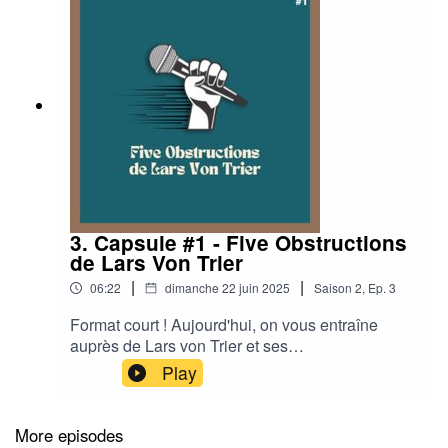
3. Capsule #1 - Five Obstructions
de Lars Von Trier
|
|
06:22
dimanche 22 juin 2025
Saison
2
,
Ep.
3
Format court ! Aujourd'hui, on vous entraîne
auprès de Lars von Trier et ses
#FiveObstructions, règles édictées à son
Play
compatriote Jorgen Leth pour qu'il refasse l'un de
ses films sous contrainte. Documentaire hybride,
autant making of que torture psychologique.
More episodes