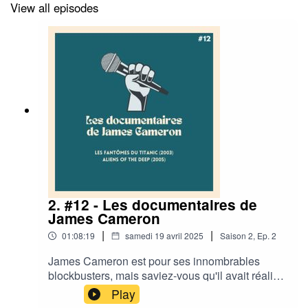
Bonne écoute !Avec Thierry de Pinsun.·
View all episodes
RETROUVEZ L'ÉQUIPE DE DOCUMENTONS
·Documentons : Twitter / InstagramMargaux :
Instagram / TwitterThierry : TwitterSilas :
TwitterSébastien : TwitterElie : Twitter /
InstagramCharlotte : Twitter
2. #12 - Les documentaires de
James Cameron
|
|
01:08:19
samedi 19 avril 2025
Saison
2
,
Ep.
2
James Cameron est pour ses innombrables
blockbusters, mais saviez-vous qu'il avait réalisé
deux documentaires ?Avec l'équipe nous
Play
analysons Les fantômes du Titanic et Aliens of