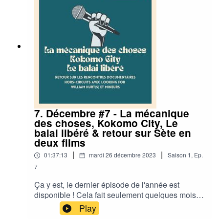
Toute la beauté et le sang versé de Laura
Poitras00:28:32 : De Humani Corporis Fabrica
de Lucien Castaing-Taylor et Verena
Paravel00:50:58 : Paradis d'Alexander
Abaturov01:11:15 : Ascension de Jessica
Kingdon01:39:36 : Scala !!! de Jane Giles et Ali
Catterall· RETROUVEZ L'ÉQUIPE DE
DOCUMENTONS ·Documentons : Twitter /
InstagramMargaux : Twitter /InstagramThierry :
TwitterSilas : TwitterSébastien : TwitterElie :
Twitter / Instagram
7. Décembre #7 - La mécanique
des choses, Kokomo City, Le
balai libéré & retour sur Sète en
deux films
|
|
01:37:13
mardi 26 décembre 2023
Saison
1
,
Ep.
7
Ça y est, le dernier épisode de l'année est
disponible ! Cela fait seulement quelques mois
qu'on a lancé ce podcast et on a déjà hâte de
Play
vous proposer de belles choses durant toute