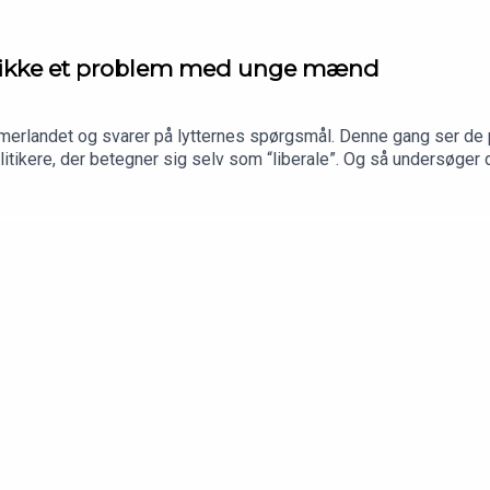
r ikke et problem med unge mænd
merlandet og svarer på lytternes spørgsmål. Denne gang ser de 
litikere, der betegner sig selv som “liberale”. Og så undersøger 
mænd. Er det ikke snarere de borgerlige, der har problemer med 
nget, og Jakob Nielsen, ansvarshavende chefredaktør på AltingetP