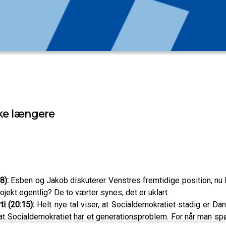
kke længere
08):
Esben og Jakob diskuterer Venstres fremtidige position, nu h
ekt egentlig? De to værter synes, det er uklart.
i (20:15):
Helt nye tal viser, at Socialdemokratiet stadig er D
t Socialdemokratiet har et generationsproblem. For når man spø