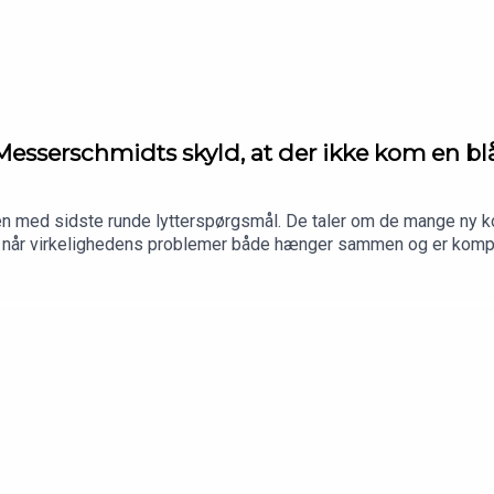
 og de danske dagpengeregler.
esserschmidts skyld, at der ikke kom en bl
rd.
emøy Hedvig Østrem om, hvorfor unge nordmænd stemmer på A
 med sidste runde lytterspørgsmål. De taler om de mange ny ko
 når virkelighedens problemer både hænger sammen og er komplek
var Løkkes skyld, der ikke kom en borgerlig regering.Værter: Esben
 på AltingetProducer: Camille Marie Guerry, podcastassistentLø
e 10.
neders gratis medlemskab af Kyiv Independent med i købet:
altin
/@dkpol_podcast