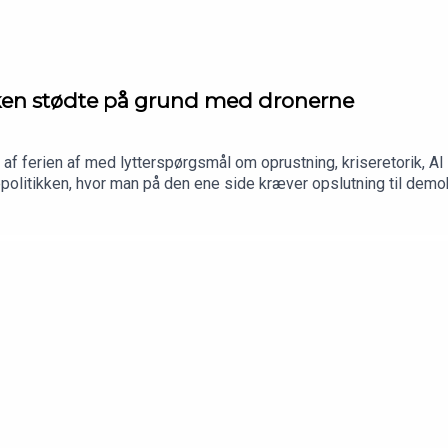
kken stødte på grund med dronerne
f ferien af med lytterspørgsmål om oprustning, kriseretorik, AI
politikken, hvor man på den ene side kræver opslutning til demo
.Værter: Esben Schjørring, politisk redaktør på Altinget, og Jak
dcastassistentLøbeklubben er tilbage fredag 7. august. Afgang e