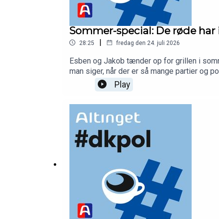
Sommer-special: De røde ha
|
28:25
fredag den 24. juli 2026
Esben og Jakob tænder op for grillen i som
man siger, når der er så mange partier og po
har et problem med at få stemmer fra unge 
Play
Esben Schjørring, politisk redaktør på Alti