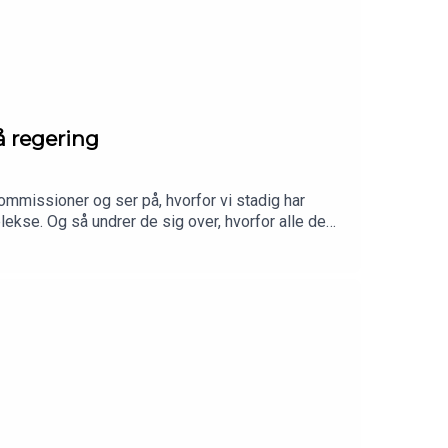
å regering
rbeiderpartiet, som er den norske pendant til
mmissioner og ser på, hvorfor vi stadig har
se. Og så undrer de sig over, hvorfor alle de
 Schjørring, politisk redaktør på Altinget, og
beklubben er tilbage fredag 7. august. Afgang er
get.dk/ukraine