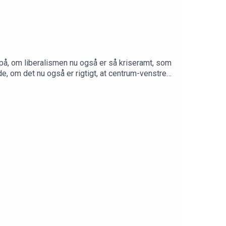
på, om liberalismen nu også er så kriseramt, som
de, om det nu også er rigtigt, at centrum-venstre
at tiltrække stemmer fra unge kvinder?Værter:
roducer: Camille Marie Guerry, podcastassistent