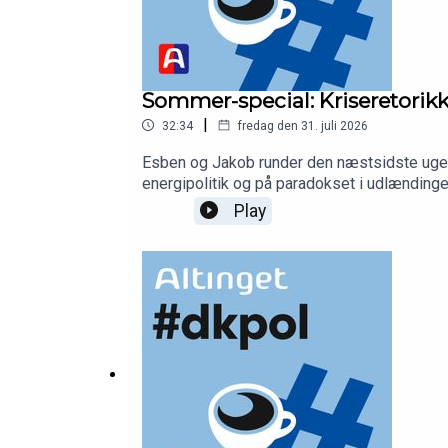
Sommer-special: Kriseretori
|
32:34
fredag den 31. juli 2026
Esben og Jakob runder den næstsidste uge a
energipolitik og på paradokset i udlændinge
det endnu sværere for flere at få stemmeret
Play
AltingetProducer: Camille Marie Guerry, po