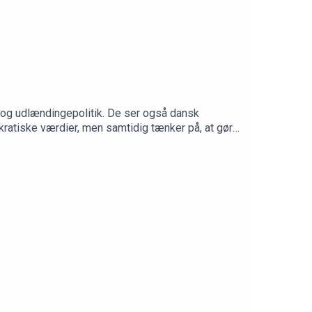
 og udlændingepolitik. De ser også dansk
kratiske værdier, men samtidig tænker på, at gøre
ob Nielsen, ansvarshavende chefredaktør på
r som altid klokken 08:00 fra Ny Kongensgade 10.