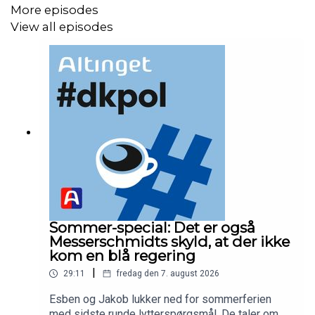
More episodes
beskriver nøje EU-kommisær Dan Jørgensens
arbejde, og hvordan det i høj grad præges af møder
View all episodes
med lobbyister.
Værter:
Esben Schjørring, politisk redaktør på Altinget, og
Jakob Nielsen, ansvarshavende chefredaktør på Altinget
Producer:
Kristian Vestergaard, podcastassistent
Løbeklubben er tilbage fredag 5. juni. Afgang er som altid
klokken 08:00 fra Ny Kongensgade 10.
Sommer-special: Det er også
Messerschmidts skyld, at der ikke
kom en blå regering
|
Shownotes
29:11
fredag den 7. august 2026
Esben og Jakob lukker ned for sommerferien
Jakobs anbefalinger:
Ukraine-event i Altingets gård
og
med sidste runde lytterspørgsmål. De taler om de