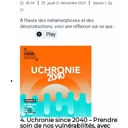
|
|
45:39
jeudi 21 décembre 2023
Saison
1
,
Ep.
21
À l’heure des métamorphoses et des
déconstructions, voici une réflexion sur ce que
l’on garde, ce que l’on enlève et ce que l’on
Play
repose comme fondations solides sur lesquelles
nos enfants pourront construire le monde dans
lequel ils aimeraient vivre.Une conversation
exceptionnelle en direct du théâtre des Bouffes
du Nord entre Alain Damasio, écrivain de science-
fiction et Mathieu Baudin, historien et
prospectiviste, directeur de l’Institut des Futurs
souhaitables et animateur de ce podcast.
4. Uchronie since 2040 – Prendre
soin de nos vulnérabilités, avec