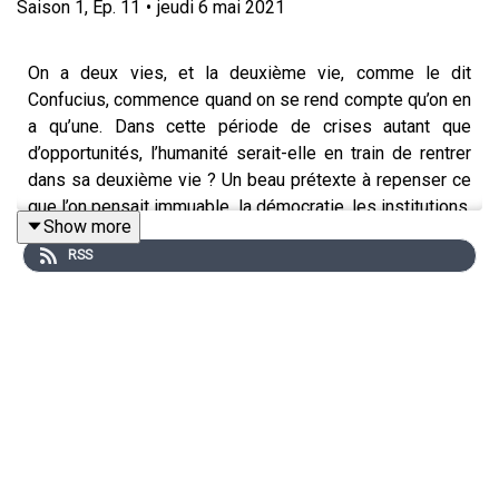
Saison
1
,
Ep.
11
•
jeudi 6 mai 2021
On a deux vies, et la deuxième vie, comme le dit
Confucius, commence quand on se rend compte qu’on en
a qu’une. Dans cette période de crises autant que
d’opportunités, l’humanité serait-elle en train de rentrer
dans sa deuxième vie ? Un beau prétexte à repenser ce
que l’on pensait immuable, la démocratie, les institutions,
Show more
la manière d’apprendre mais aussi une invitation à
RSS
bouger pour mieux (re)trouver sa place…
Une conversation avec
François TADDEI ,
biologiste,
docteur en génétique moléculaire, pédagogue, directeur
du CRI le Centre de Recherche Interdisciplinaire, un
centre de recherche sur les nouvelles manières
d'apprendre. Animé par Mathieu Baudin, directeur de
l'Institut des Futurs souhaitables pour "Dites à l'avenir