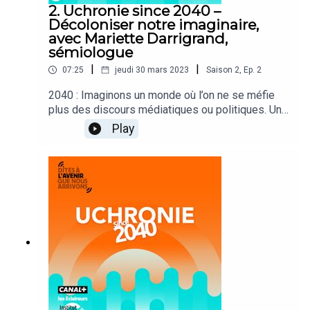
2. Uchronie since 2040 –
Décoloniser notre imaginaire,
avec Mariette Darrigrand,
sémiologue
|
|
07:25
jeudi 30 mars 2023
Saison
2
,
Ep.
2
2040 : Imaginons un monde où l’on ne se méfie
plus des discours médiatiques ou politiques. Un
voyage dans le temps qui nous donne envie, dans
Play
une Doxa Room, ces ressourceries dédiées au tri
sémantique, de décoloniser les mots piégés.