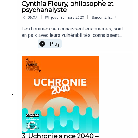
Cynthia Fleury, philosophe et
psychanalyste
|
|
06:37
jeudi 30 mars 2023
Saison
2
,
Ep.
4
Les hommes se connaissent eux-mêmes, sont
en paix avec leurs vulnérabilités, connaissent
celles de leurs proches et de leur environnement.
Play
Bienvenue en 2040, où chacun prend soin des
uns, des autres et de la planète qui les entoure.
3. Uchronie since 2040 –