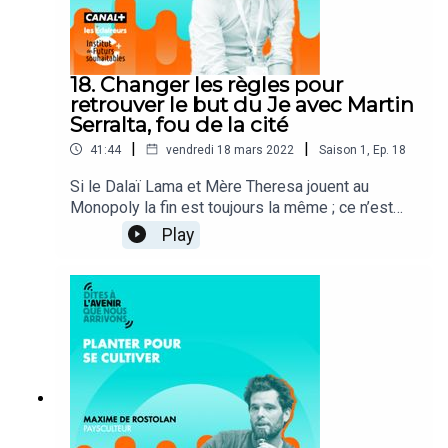
18. Changer les règles pour
retrouver le but du Je avec Martin
Serralta, fou de la cité
|
|
41:44
vendredi 18 mars 2022
Saison
1
,
Ep.
18
Si le Dalaï Lama et Mère Theresa jouent au
Monopoly la fin est toujours la même ; ce n’est
pas un problème de joueurs, c’est un problème de
Play
jeu. Une réflexion sur le but du Je/Jeu, tout autant
qu’une invitation à en changer les règles.Une
conversation avec Martin Serralta, prospectiviste
des organisations, agitateur de statu quo, fou de
la cité, dont le propos comme le purpose est le
« vivre » et « l’agir ensemble ».