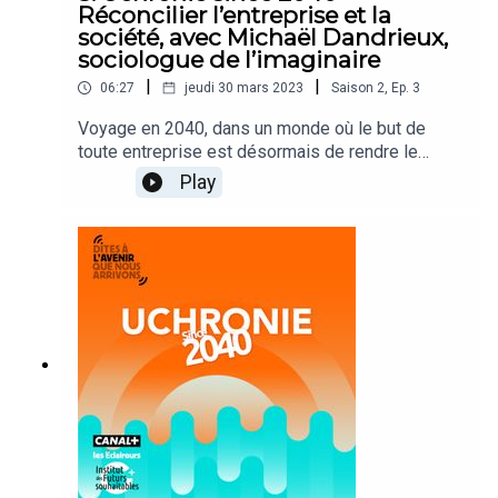
Réconcilier l’entreprise et la
société, avec Michaël Dandrieux,
sociologue de l’imaginaire
|
|
06:27
jeudi 30 mars 2023
Saison
2
,
Ep.
3
Voyage en 2040, dans un monde où le but de
toute entreprise est désormais de rendre le
monde plus habitable. Où elles façonnent
Play
différemment l’environnement naturel, social et
politique, la vie quotidienne, les habitudes, la
culture ou encore les attentes de cette société du
futur.