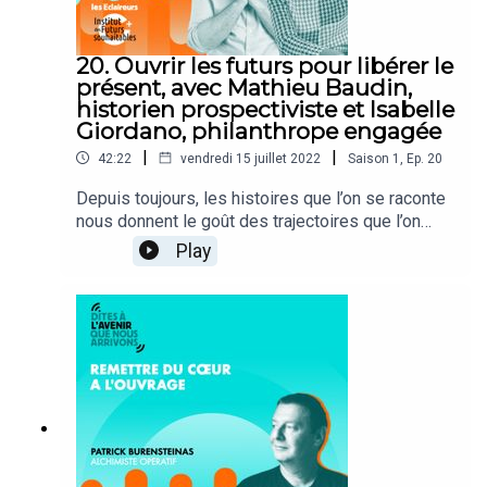
20. Ouvrir les futurs pour libérer le
présent, avec Mathieu Baudin,
historien prospectiviste et Isabelle
Giordano, philanthrope engagée
|
|
42:22
vendredi 15 juillet 2022
Saison
1
,
Ep.
20
Depuis toujours, les histoires que l’on se raconte
nous donnent le goût des trajectoires que l’on
emprunte. Dans la bataille des imaginaires à
Play
l’œuvre ici et maintenant la contribution des futurs
souhaitables pour libérer le présent. Une
conversation exceptionnelle où Isabelle
Giordano, ancienne journaliste-présentatrice
aujourd’hui déléguée générale de la Fondation
BNP Paribas, reçoit Mathieu Baudin, historien et
prospectiviste, directeur de l’Institut des Futurs
souhaitables et animateur de ce podcast.