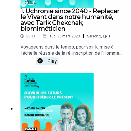
1. Uchronie since 2040 - Replacer
le Vivant dans notre humanité,
avec Tarik Chekchak,
biomiméticien
|
|
08:11
jeudi 30 mars 2023
Saison
2
,
Ep.
1
Voyageons dans le temps, pour voir la mise à
l’échelle réussie de la ré-inscription de l’Homme
dans la toile de la Vie. Une réflexion sur la vraie
Play
nature de ce qui nous rend heureux ou comment
cultiver un « moi élargi ».