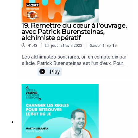
19. Remettre du cœur à l'ouvrage,
avec Patrick Burensteinas,
alchimiste opératif
|
|
41:43
jeudi 21 avril 2022
Saison
1
,
Ep.
19
Les alchimistes sont rares, on en compte dix par
siècle. Patrick Burensteinas est l’un d’eux. Pour
lui, il n'y a pas de différence entre la science et
Play
l'Alchimie; ce ne sont que deux points de vue
différents. C’est un moyen pour l'humain de
retrouver sa place, de renouer le dialogue avec la
nature et avec lui-même, non pas dans une vision
magico-lyrique, mais dans un monde bien
réel. Une conversation sur la transmutation du
monde. Une leçon de sagesse ordinaire qui
passe par les méandres de l'extraordinaire.