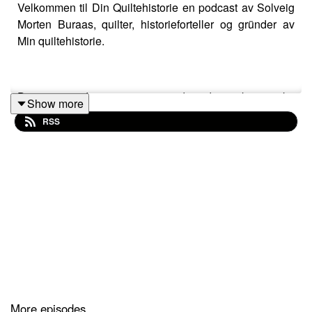
Velkommen til Din Quiltehistorie en podcast av Solveig
Morten Buraas, quilter, historieforteller og gründer av
Min quiltehistorie.
Dette er podcasten som gir deg de unike norske
Show more
quiltehistoriene på norsk.
RSS
I denne episoden deler Hanne Schneider sin
quiltehistorie. Hanne starter som regel dagen på sy-
rommet. Blant stoff og bøker har hun sydd noen
fantastiske "sampler quilts". Hanne var tidlig ute med å
utforske hvilke muligheter som lå på internett. Ikke bare
fant hun inspirasjon, men kom i kontakt med et miljø i
USA og Canada som hun har besøkt mange ganger.
More episodes