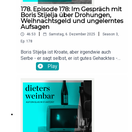
178. Episode 178: Im Gespräch mit
Boris Stijelja über Drohungen,
Weihnachtsgeld und ungelerntes
Aufsagen
|
|
46:53
Samstag, 6. Dezember 2025
Season
3
,
Ep.
178
Boris Stijelja ist Kroate, aber irgendwie auch
Serbe - er sagt selbst, er ist gutes Gehacktes -
halb und halb. Seine Vergangenheit ist eine
Play
klassiche Gastarbeitergeschichte und eben auch
geprägt durch den Krieg im alten Jugoslawien.
Schon früh hat er sein darstellerisches Talent
entdeckt und weil niemand sonst das sehen
wollte, ist er ein klassischer Self-Made Man auf
der Bühne und ist jetzt auch zum Buchautor
mutiert und sogar Theaterleiter im
Boulevardtheater Deidesheim. Und da gab es
auch mal was mit dem Kunze ... Und was das alles
mit einem Kunze Musical zu tun hat und warum