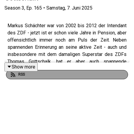
Season
3
,
Ep.
165
•
Samstag, 7. Juni 2025
Markus Schächter war von 2002 bis 2012 der Intendant
des ZDF - jetzt ist er schon viele Jahre in Pension, aber
offensichtlich immer noch am Puls der Zeit. Neben
spannenden Erinnerung an seine aktive Zeit - auch und
insbesondere mit dem damaligen Superstar des ZDFs
Thomas Gottschalk, hat er aber auch spannende
Show more
Gedanken zur aktuellen Mediensituation. Ein Stück
RSS
Geschichte und Ausblick in einer Episode mit einem
Kunzilein, das immer noch von der Thommi-Nachfolge
träumt und einem Dieter, der seinen Wein nun mal liebt!