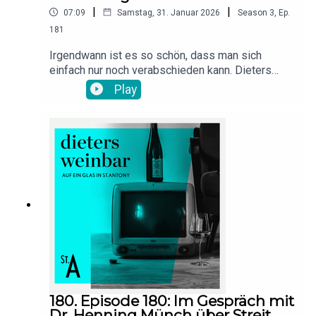
|
|
07:09
Samstag, 31. Januar 2026
Season
3
,
Ep.
181
Irgendwann ist es so schön, dass man sich
einfach nur noch verabschieden kann. Dieters
Weinbar schließt zuerst einmal die Pforten und
Play
macht weiter ganz linear - wo, das erfahrt in der
vorerst letzten Folge des einzigen Podcasts, in
dem sich der Host verabschiedet mit den Worten:
"Was wollt Ihr denn trinken?"Das solltet Ihr mal
auf Instagram auschecken:
https://www.instagram.com/heiliger.anton/?hl=de
180. Episode 180: Im Gespräch mit
Dr. Henning Münch über Streit,