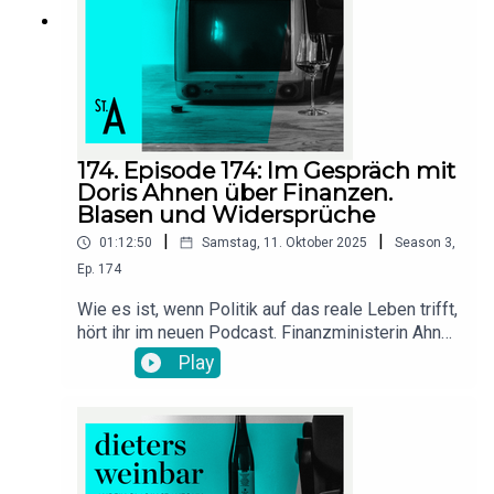
Teil wird es richtig emotional - Salvatore ist das
Kind von klassischen, italienischen
"Gastarbeitern". Sein Blick auf Integration
beinhaltet Fussballvereine, italienische Kultur und
eine gehörige Portion an Eigenverantwortung. Ein
angenehmer und kompetenter
Gesprächspartner.Das Video zum Podcast:
174. Episode 174: Im Gespräch mit
https://youtu.be/TiYR9PTwQ10
Doris Ahnen über Finanzen.
Blasen und Widersprüche
|
|
01:12:50
Samstag, 11. Oktober 2025
Season
3
,
Ep.
174
Wie es ist, wenn Politik auf das reale Leben trifft,
hört ihr im neuen Podcast. Finanzministerin Ahnen
diskutiert mit Kunzilein über gerechte Steuern und
Play
Dieter hat eine kalte Meinung zu fehlenden
Anreizen