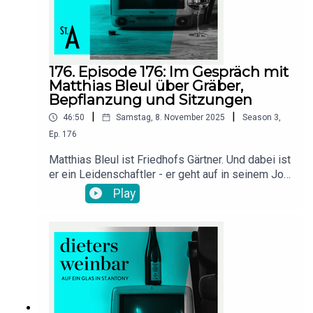
176. Episode 176: Im Gespräch mit
Matthias Bleul über Gräber,
Bepflanzung und Sitzungen
|
|
46:50
Samstag, 8. November 2025
Season
3
,
Ep.
176
Matthias Bleul ist Friedhofs Gärtner. Und dabei ist
er ein Leidenschaftler - er geht auf in seinem Job
und hat die Bestattungskultur über die Jahre hin
Play
beobachtet - das Spektrum ist da groß und heute
lassen sich die Trauernden viel einfallen, um in
der Trauer dem Verstorbenen gerecht zu werden.
Dabei outet sich der Dieter als nah am Wasser
gebaut, was das Thema Trauerfeier angeht und
das Kunzilein als den Liebhaber für das
Klassische. Interessant ist, wie lebhaft die
Diskussion ist - das Scheiden aus dem Leben