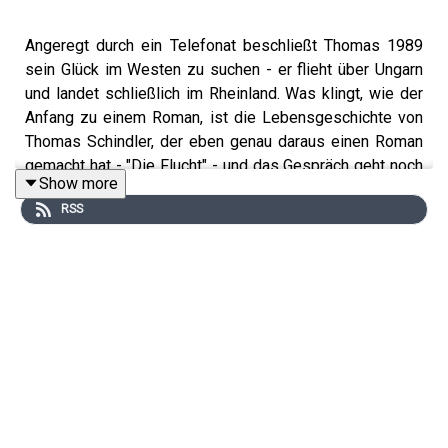
Angeregt durch ein Telefonat beschließt Thomas 1989
sein Glück im Westen zu suchen - er flieht über Ungarn
und landet schließlich im Rheinland. Was klingt, wie der
Anfang zu einem Roman, ist die Lebensgeschichte von
Thomas Schindler, der eben genau daraus einen Roman
gemacht hat - "Die Flucht" - und das Gespräch geht noch
Show more
weit darüber hinaus. Solltet Ihr hören!
RSS
Hier
könnt Ihr
Thomas Buch
finden.
Hier gibt´s das Motivationsvideo:
https://youtu.be/0XK-
qiQK5Ms?si=vo3aGWaaExT-Ik5Y