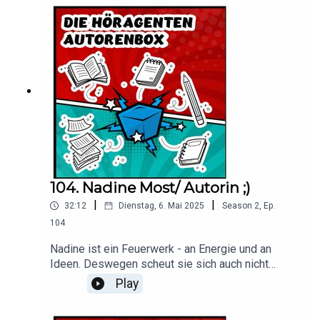
Interview.Hier findet Ihr Vanessa Bücher.
104. Nadine Most/ Autorin ;)
|
|
32:12
Dienstag, 6. Mai 2025
Season
2
,
Ep.
104
Nadine ist ein Feuerwerk - an Energie und an
Ideen. Deswegen scheut sie sich auch nicht
davor, einfach mal das Steuer rumzureissen - es
Play
ist ja schließlich ihr Leben. Kommt mit durch einen
extrem sympathischen Parforce Ritt durch in