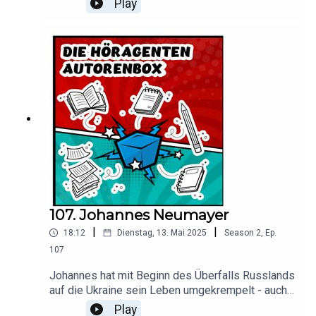
Play
passend dazu passieren ihm auch abgefahrene
Sachen - obwohl er die Routinen mag. Insofern,
Hörstoff zur Unterhaltung und zum Lernen!Hier
bekommt Ihr Lews Bücher.
107. Johannes Neumayer
|
|
18:12
Dienstag, 13. Mai 2025
Season
2
,
Ep.
107
Johannes hat mit Beginn des Überfalls Russlands
auf die Ukraine sein Leben umgekrempelt - auch
aus persönlichen Motiven. Er hat eine
Play