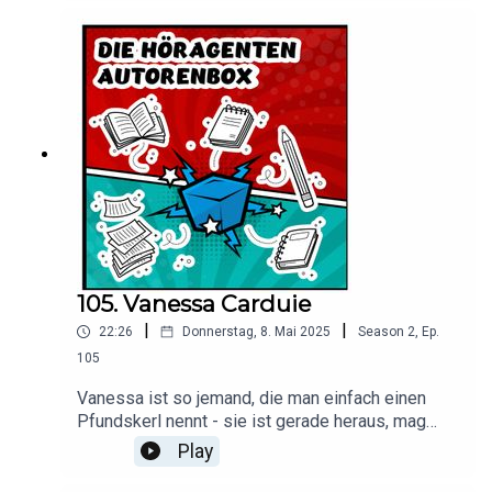
der Typ selbst. Also, was wartet Ihr, hört auch
dieses spannende Interview an!Hier bekommt Ihr
Wiljos Bücher
105. Vanessa Carduie
|
|
22:26
Donnerstag, 8. Mai 2025
Season
2
,
Ep.
105
Vanessa ist so jemand, die man einfach einen
Pfundskerl nennt - sie ist gerade heraus, mag
Freundlichkeit und die Wahrheit - Werte, die man
Play
auch in ihren Fantasy Büchern lesen kann. Wir
finden das schön und empfehlen nicht nur dieses