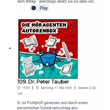
dem Alltag - allerdings denkt sie es dann ein
wenig weiter - wie wäre das in 10 oder vielleicht
Play
auch 50 Jahren, wenn die Entwicklung so
weitergeht. Sie schreibt Bücher im Genre "Near
Future" - wenn ihre Kinder ihr die Zeit lassen.
Dann schreibt sie auch manchmal mit Kollrginnen
- aber hört doch einfach selbst!Hier bekommt Ihr
alle Infos zu Anna
109. Dr. Peter Tauber
|
|
19:55
Samstag, 17. Mai 2025
Season
2
,
Ep.
109
Er ist Politprofi gewesen und durch einen
persönlichen Schicksalsschlag ans