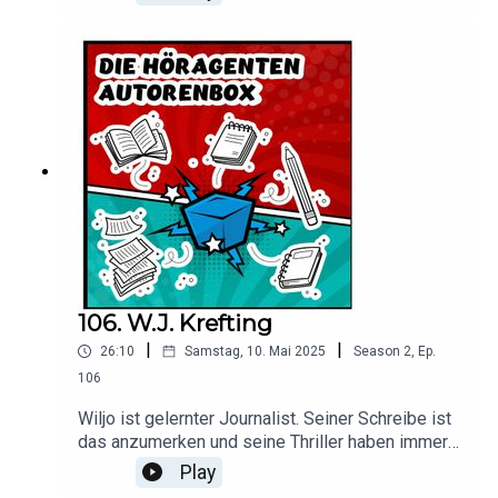
Hilfsorganisation gegründet und ein Buch darüber
geschrieben. Hört ihm zu und wenn Ihr könnt,
helft!Hier findet Ihr alles zu seiner
Hilfsorganisation.Hier findet Ihr sein Buch.
106. W.J. Krefting
|
|
26:10
Samstag, 10. Mai 2025
Season
2
,
Ep.
106
Wiljo ist gelernter Journalist. Seiner Schreibe ist
das anzumerken und seine Thriller haben immer
einen reellen Hintergrund. Und zusätzlich sind
Play
nicht nur seine Bücher spannend, sondern auch