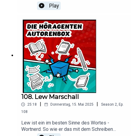
Bücherschreiben gekommen - Dr. Peter Tauber
Play
erklärt in seinen Büchern gern, welche Kraft - auch
Selbstheilungskraft - im Laufen liegt. Im
Gespräch erfahrt Ihr viel über diesen sehr
bodenständigen, sympathischen Menschen!Hier
bekommt Ihr Peters Bücher.
108. Lew Marschall
|
|
25:18
Donnerstag, 15. Mai 2025
Season
2
,
Ep.
108
Lew ist ein im besten Sinne des Wortes -
Wortnerd. So wie er das mit dem Schreiben
macht, ist das schon echt abgefahren - und