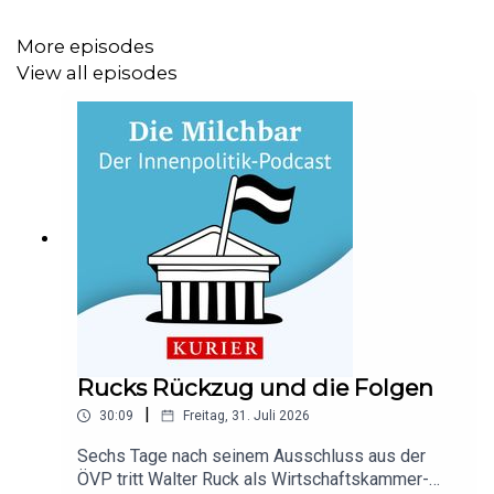
Guter Journalismus bringt Klarheit – und kostet Geld. Mit
einem
KURIER Digital Abo
können Sie unsere Arbeit
More episodes
unterstützen.
View all episodes
Rucks Rückzug und die Folgen
|
30:09
Freitag, 31. Juli 2026
Sechs Tage nach seinem Ausschluss aus der
ÖVP tritt Walter Ruck als Wirtschaftskammer-