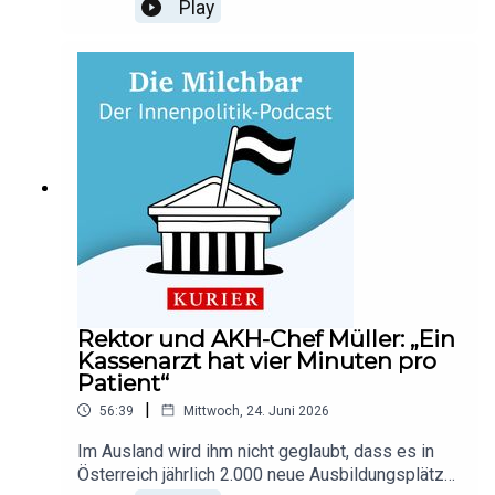
Lukas. Warum er in seiner jetzigen Position als
Play
Chef des Kepler Klinikums die meiste
Sinnstiftung hat und in welchem Belang
Österreichs "Provinzialität" durchkommt, darüber
spricht er am am 114. Tresen der Milchbar
Raffaela Lindorfer und Johanna
Hager. Abonnieren Sie unseren Podcast auf Apple
Podcasts oder Spotify und hinterlassen Sie uns
gerne eine Bewertung, wie Ihnen die Milchbar
gefällt und empfehlen Sie uns weiter. Mehr
Podcasts gibt es auch unter kurier.at/podcasts.
Rektor und AKH-Chef Müller: „Ein
Kassenarzt hat vier Minuten pro
Patient“
|
56:39
Mittwoch, 24. Juni 2026
Im Ausland wird ihm nicht geglaubt, dass es in
Österreich jährlich 2.000 neue Ausbildungsplätze