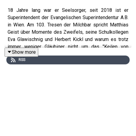
18 Jahre lang war er Seelsorger, seit 2018 ist er
Superintendent der Evangelischen Superintendentur A.B.
in Wien. Am 103. Tresen der Milchbar spricht Matthias
Geist über Momente des Zweifels, seine Schulkollegen
Eva Glawischnig und Herbert Kickl und warum es trotz
immer weniger Gläubiger nicht um das "Keilen von
Show more
Menschen" geht. Die Milchbar in der Osterwoche mit
RSS
Josef Gebhard und Johanna Hager.
Abonnieren Sie unseren Podcast auf
Apple Podcasts
oder
Spotify
und hinterlassen Sie uns gerne eine
Bewertung, wie Ihnen die Milchbar gefällt
und
empfehlen
Sie uns weiter. Mehr Podcasts gibt es auch
unter
kurier.at/podcasts.