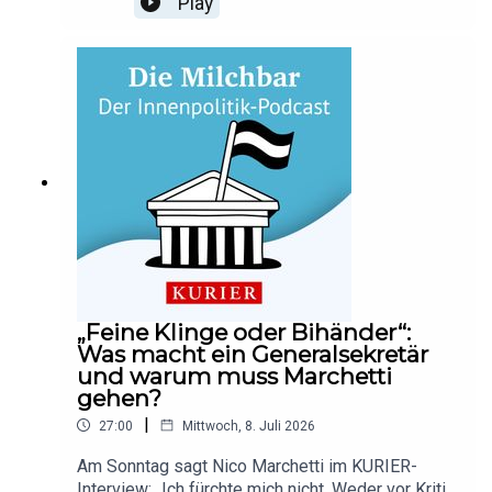
Play
depressiv und sozial aktiver. Der klinische
Psychologe Oliver Scheibenbogen erzählt, warum
wir alle wieder mehr Realkontakte brauchen, was
passiert, wenn es keine synchrone
Kommunikation gibt und inwiefern im Regenwald
die Lösung zu finden ist. Der 116. Tresen der
Milchbar mit Christian Böhmer und Johanna
Hager. Abonnieren Sie unseren Podcast auf Apple
Podcasts oder Spotify und hinterlassen Sie uns
gerne eine Bewertung, wie Ihnen die Milchbar
gefällt und empfehlen Sie uns weiter. Mehr
Podcasts gibt es auch unter kurier.at/podcasts.
„Feine Klinge oder Bihänder“:
Was macht ein Generalsekretär
und warum muss Marchetti
gehen?
|
27:00
Mittwoch, 8. Juli 2026
Am Sonntag sagt Nico Marchetti im KURIER-
Interview: „Ich fürchte mich nicht. Weder vor Kritik