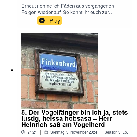
Erneut nehme ich Fäden aus vergangenen
Folgen wieder auf. So könnt ihr euch zur
Vorbereitung noch mal über Zwentibold, Karl den
Play
Einfältigen und Rudolf von Burgund schlau
machen, wenn ihr wollt. Dieses Mal erzähle ich
davon, wie Heinrich die Einigung des Ostreichs
zuende brachte, was in diesem Fall bedeutet,
dass er sich Lotharingiens annahm. Mit teilweise
wenig Erfolg und moralisch fragwürdigen
Methoden.Viel Spaß!
5. Der Vogelfänger bin ich ja, stets
lustig, heissa hobsasa – Herr
Heinrich saß am Vogelherd
|
|
21:21
Sonntag, 3. November 2024
Season
3
,
Ep.