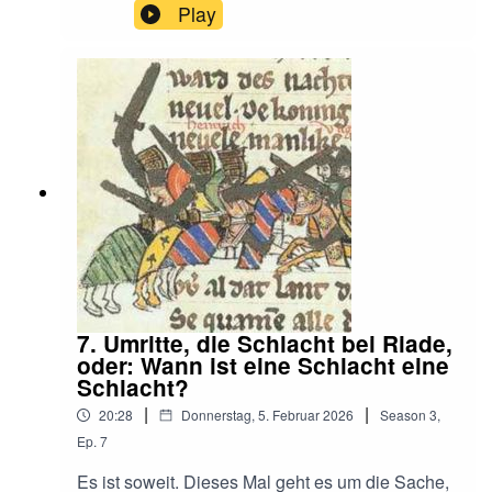
Reich geblieben war. Es ist aber eine kurze
Play
Folge, in der ich mich auf einige der für mich
interessantesten Fakten beschränke. Über die
Friesen ließe sich nämlich sehr viel mehr
sagen.Die Dänen hingegen haben es erheblich
länger verstanden, keine vernünftigen Quellen zu
hinterlassen.Aber darum geht es letztlich nicht
einmal.
7. Umritte, die Schlacht bei Riade,
oder: Wann ist eine Schlacht eine
Schlacht?
|
|
20:28
Donnerstag, 5. Februar 2026
Season
3
,
Ep.
7
Es ist soweit. Dieses Mal geht es um die Sache,