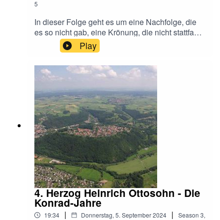
5
In dieser Folge geht es um eine Nachfolge, die
es so nicht gab, eine Krönung, die nicht stattfand
und die Frage, warum in Quedlinburg ein
Play
Brunnen steht, an dem alle irgendwie verwirrt
aussehen.Denn heute ist das ganze
Vorgeplänkel vorbei und ein Sachse wird
König.Vogelfängerhttps://www.youtube.com/watc
h?v=2Zi3aY1fMz4Text zu Herr Heinrich saß am
Vogelherdhttps://www.volksliederarchiv.de/herr-
heinrich-sass-am-vogelherd-heinrich-der-
vogelsteller/Liedhttps://www.youtube.com/watch?
v=XesGeRf-6yM
4. Herzog Heinrich Ottosohn - Die
Konrad-Jahre
|
|
19:34
Donnerstag, 5. September 2024
Season
3
,