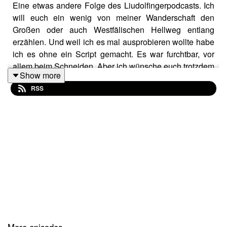
Eine etwas andere Folge des Liudolfingerpodcasts. Ich
will euch ein wenig von meiner Wanderschaft den
Großen oder auch Westfälischen Hellweg entlang
erzählen. Und weil ich es mal ausprobieren wollte habe
ich es ohne ein Script gemacht. Es war furchtbar, vor
allem beim Schneiden. Aber ich wünsche euch trotzdem
Show more
viel Spaß bei dieser Folge, die so gar nicht die
RSS
Liudolfinger erwähnt.
More episodes