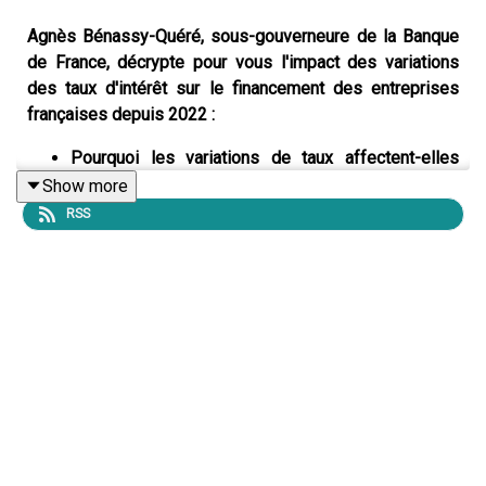
Agnès Bénassy-Quéré, sous-gouverneure de la Banque
de France, décrypte pour vous l'impact des variations
des taux d'intérêt sur le financement des entreprises
françaises depuis 2022 :
Pourquoi les variations de taux affectent-elles
différemment les grandes entreprises et les
Show more
PME ?
RSS
L’impact des taux sur les entreprises françaises
est-il le même que pour leurs voisines
européennes?
Existe-t-il un lien entre hausse des taux et hausse
de défaillances d’entreprises ?
Pour aller plus loin :
Transcriptions du podcast en français et en anglais