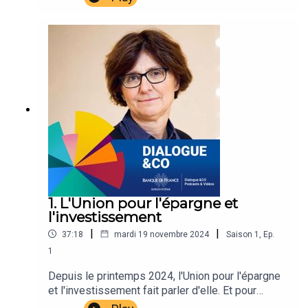
économiques. Un podcast de la série « On parle
Envoyez-nous vos questions économiques à
cash » de la Banque de France.
podcasts@banque-france.fr
.
Abonnez-vous, commentez et laissez-nous des étoiles
!
1. L'Union pour l'épargne et
l'investissement
|
|
37:18
mardi 19 novembre 2024
Saison
1
,
Ep.
1
Depuis le printemps 2024, l'Union pour l'épargne
et l'investissement fait parler d'elle. Et pour
cause, elle est l'objet de trois rapports, français