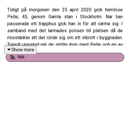
Tidigt på morgonen den 25 april 2020 gick hemlöse
Pelle, 45, genom Gamla stan i Stockholm. När han
passerade ett trapphus gick han in för att värma sig. I
samband med det larmades polisen till platsen då de
misstänkte att det rörde sig om ett inbrott i byggnaden.
Tumult uppstod när de stötte ihop med Pelle och en av
Show more
poliserna sköt mot honom i tron att han skulle bli
RSS
attackerad. Av skotten fick Pelle allvarliga skador i högra
vaden, låret, handleden och frakturer i foten, armbågen
och i ryggen. På grund av skadan i ryggen och benet satt
han i rullstol i närmare ett och ett halvt år innan han kunde
börja gå igen. Polisen som sköt Pelle, som då hade
jobbat i yttre tjänst i två år, åtalades för tjänstefel. Han
friades först i tingsrätten, men dömdes sedan för
tjänstefel i hovrätten. Han har fortfarande inte fått ut ett
skadestånd av olika anledningar. Detta är hans historia.