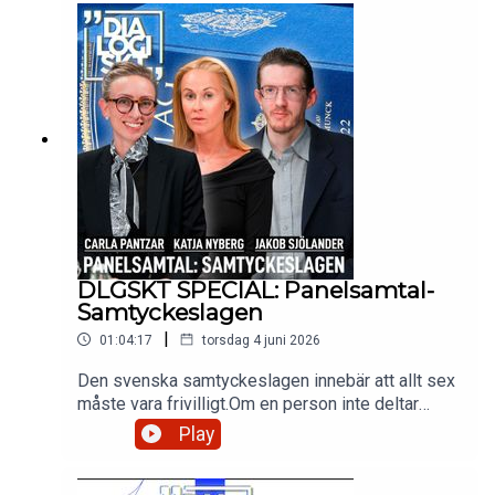
för Jesu återkomst, betraktar kristna antisionister
detta synsätt som teologiskt ohållbart och
politiskt orättvist.
DLGSKT SPECIAL: Panelsamtal-
Samtyckeslagen
|
01:04:17
torsdag 4 juni 2026
Den svenska samtyckeslagen innebär att allt sex
måste vara frivilligt.Om en person inte deltar
frivilligt, eller inte uttryckligen visar att hen vill
Play
delta, är handlingen olaglig.Lagen, som infördes
2018 och kompletterar brottsbalken, innebär att