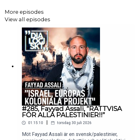
Samt även där poddar finns @acastsweden
More episodes
@spotifysweden
View all episodes
Gillar du det vi gör och vill stötta oss med en summa så
swishar du på: 1234382750
Glöm inte att prenumerera och tipsa om vår kanal!
Tack för att ni tittar, delar och diskuterar!
#285, Fayyad Assali, ”RÄTTVISA
FÖR ALLA PALESTINIER!!”
|
01:15:10
torsdag 30 juli 2026
Möt Fayyad Assali är en svensk/palestinier,