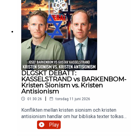
flerbarnspappan med en jordad närvaro som även
blivit en uppmärksammad profil för sitt arbete
kring psykisk ohälsa och beroendeproblematik?
Aktuell med boken : Dödens tröskel
DLGSKT DEBATT:
KASSELSTRAND vs BARKENBOM-
Kristen Sionism vs. Kristen
Antisionism
|
01:30:26
torsdag 11 juni 2026
Konflikten mellan kristen sionism och kristen
antisionism handlar om hur bibliska texter tolkas i
förhållande till staten Israel. Medan kristna
Play
sionister ser den moderna staten Israel som en
uppfyllelse av Guds löften och en förutsättning