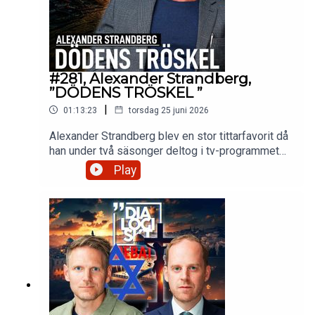
#281, Alexander Strandberg,
”DÖDENS TRÖSKEL ”
|
01:13:23
torsdag 25 juni 2026
Alexander Strandberg blev en stor tittarfavorit då
han under två säsonger deltog i tv-programmet
Robinson 2022 och 2024, Elitstyrkans
Play
hemligheter 2025. Trots att han inte tog sig hela
vägen in i mål vann han ändå svenska folkets
hjärtan. Men vem är egentligen denne mjuke
flerbarnspappan med en jordad närvaro som även
blivit en uppmärksammad profil för sitt arbete
kring psykisk ohälsa och beroendeproblematik?
Aktuell med boken : Dödens tröskel