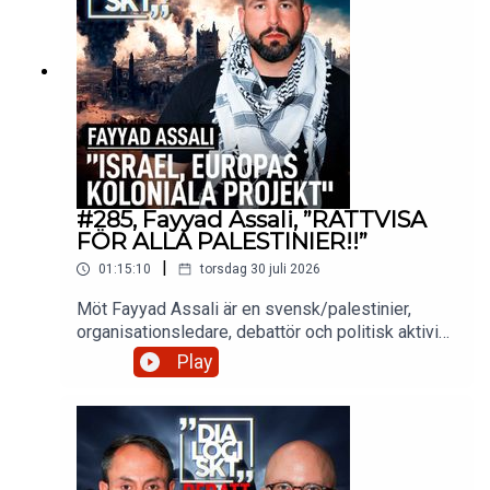
#285, Fayyad Assali, ”RÄTTVISA
FÖR ALLA PALESTINIER!!”
|
01:15:10
torsdag 30 juli 2026
Möt Fayyad Assali är en svensk/palestinier,
organisationsledare, debattör och politisk aktivist.
Rättvisa för alla, RFA, bildades i början av oktober
Play
2023 efter ett möte på Mångkulturellt centrum i
Fittja. Organisationen har vuxit till att bli en
tongivande röst inom den svenska
Palestinarörelsen.Fayyad Assali har i media och
på ledarsidor kritiserats för sin hårda retorik och