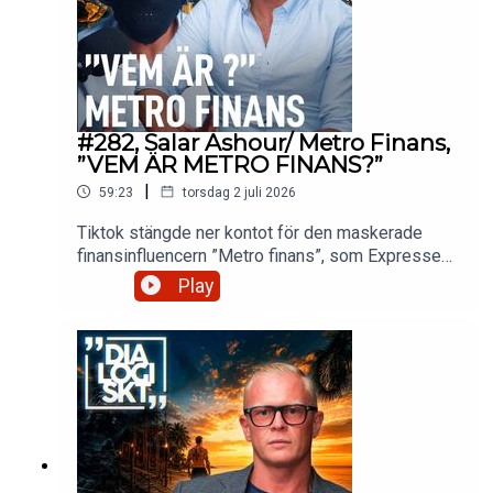
#282, Salar Ashour/ Metro Finans,
”VEM ÄR METRO FINANS?”
|
59:23
torsdag 2 juli 2026
Tiktok stängde ner kontot för den maskerade
finansinfluencern ”Metro finans”, som Expressen
avslöjade som Salar Ashour, 37.Kontot hade över
Play
130 000 följare och användes för att sprida iransk
propaganda och antisemitiska
konspirationsteorier.Ett uttalande från Salar
Ashour på ”X”: ”När människor försöker få mina
konton på TikTok och Instagram nedstängda bara
för att jag uttrycker en avvikande åsikt måste man
ställa sig frågan vilket samhälle de egentligen vill
ha”.