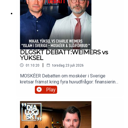
sina uttalanden om Israel och Hamas. Själv menar
han att rörelsen utsätts för demonisering och
repression.
DLGSKT DEBATT:WEIMERS vs
YÜKSEL
|
01:10:20
torsdag 23 juli 2026
MOSKÉER Debatten om moskéer i Sverige
kretsar främst kring fyra huvudfrågor: finansiering
från utlandet, säkerhet och radikalisering, bygglov
Play
och stadsbild, samt islamofobi och
religionsfrihet.SLÖJFÖRBUD Slöjförbud i Sverige
är en intensivt polariserad fråga som ofta handlar
om avvägningen mellan religionsfrihetoch
kvinnoförtryck/jämställdhet. Frågan har lyfts i
riksdagen och debatteras flitigt, inte minst efter