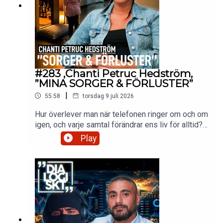
skada, vilket gör att han riskerar upp till två års
fängelse.
#283 ,Chanti Petruc Hedström,
”MINA SORGER & FÖRLUSTER”
|
55:58
torsdag 9 juli 2026
Hur överlever man när telefonen ringer om och om
igen, och varje samtal förändrar ens liv för alltid?
Under loppet av ett år förlorade Chanti sin syster,
Play
sin mamma, sin moster och sin kusin i suicid.
Idag berättar hon hela sin historia. Om sorgen. Om
tystnaden. Om en mamma hon både älskade och
sårades av. Om rädslan att förlora även sin egen
dotter. Och om ett system som inte fångade upp.
Det här är Chantis berättelse.