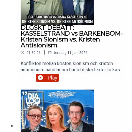
DLGSKT DEBATT:
KASSELSTRAND vs BARKENBOM-
Kristen Sionism vs. Kristen
Antisionism
|
01:30:26
torsdag 11 juni 2026
Konflikten mellan kristen sionism och kristen
antisionism handlar om hur bibliska texter tolkas i
förhållande till staten Israel. Medan kristna
Play
sionister ser den moderna staten Israel som en
uppfyllelse av Guds löften och en förutsättning
för Jesu återkomst, betraktar kristna antisionister
detta synsätt som teologiskt ohållbart och
politiskt orättvist.