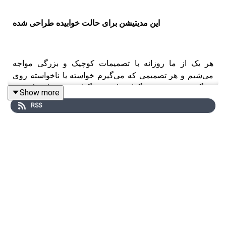
این مدیتیشن برای حالت خوابیده طراحی شده
هر یک از ما روزانه با تصمیمات کوچیک و بزرگی مواجه
می‌شیم و هر تصمیمی که می‌گیرم خواسته یا ناخواسته روی
زندگی خودمون و دیگران تاثیر می‌گذاره. همونطور که هر
Show more
تصمیم والدیمون تاثیرات زیادی روی ما گذاشته و اثراتش پس
RSS
از سال‌های هنوز وجود داره.
این که ما چه تصمیمی گرفتیم و آیا اثرات این تصمیم خوب بوده
یا بد موضوع صحبت ما نیست بلکه این موضوع که ما در اون
لحظه فکر کردیم که کار درست رو داریم انجام می‌دیم مهمه.
حتی اگر این تصمیم به فاجعه‌ای هم ختم شده باشه نباید
پشیمون باشیم و نباید خودمونو سرزنش کنیم چرا که همه‌ی ما
در لحظه‌ی تصمیم گیری سعی کردیم بهترین تصمیم رو
بگیریم.