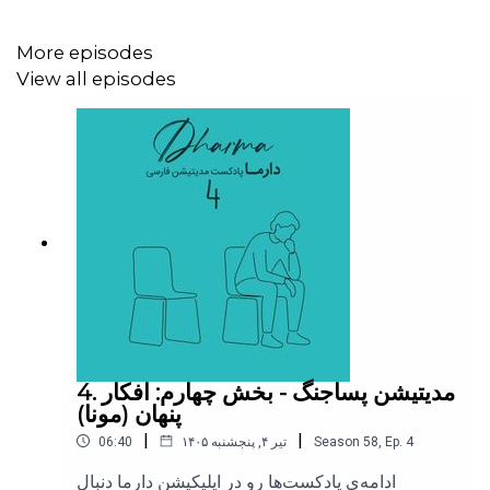
More episodes
پشیمونی حسرتیه که قدرت تغییر گذشته رو نداره.
View all episodes
حتی برای تصمیماتی که نگرفتید یا خیلی دیر گرفتید خودتونو
سرزنش نکنید. تصمیم نگرفتن هم خودش نوعی تصمیم در اون
لحظه‌است.
همین موضوع رو برای دیگران هم در نظر بگیرید، والدین ما،
خانواده، اطرافیان و جامعه‌ی بشری همه در لحظه‌ی تصمیم
گیری سعی کردند بهترین تصمیم رو بگیرند. پس اونا رو برای
تصمیمات غلطشون سرزنش نکنید. اونارو ببخشید و این طور
فکر کنید که شاید اگر شما هم در اون زمان و مکان جای اونها
بودید شاید تصمیم مشابهی می‌گرفتید یا حتی بدتر.
بجای پشیمونی و سرزنش خودمون، می‌تونیم از هر تصمیم
4. مدیتیشن پساجنگ - بخش چهارم: افکار
خودمون و دیگران درس بگیریم، رشد کنیم و در تصمیمات
پنهان (مونا)
بعدی پارامتر‌های بیشتری رو لحاظ کنیم تا تصمیمات بهتری
|
|
4
Ep.
,
58
Season
۱۴۰۵ تیر ۴, پنجشنبه
06:40
اتخاذ بشه.
ادامه‌ی پادکست‌ها رو در اپلیکیشن دارما دنبال