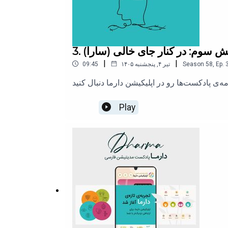
#مدیتیشن
#مراقبه
خش سوم: در کنار جای خالی (سارا)
#دارما
|
|
Ep.
,
58
Season
۱۴۰۵ تیر ۴, پنجشنبه
09:45
#آرامش
دسترسی به اپلیکیشن دارما:
Play
https://app.dharmaschool.org/