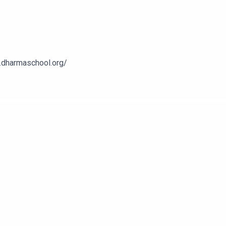
:لینک دسترسی به اپلیکیشن دارما📌.org