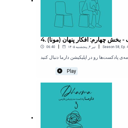
 و نوع نگاه به زندگی صحبت می‌کنیم و با زندگی و
عقایدشون آشنا می‌شویم.
پادکست مدیتیشن دارما توسط تیم دارما تولید میشه :
 - بخش چهارم: افکار پنهان (مونا)
وب سایت دارما
|
|
Ep.
,
58
Season
۱۴۰۵ تیر ۴, پنجشنبه
06:40
اینستاگرام دارما
کانال تلگرام دارما
Play
.
.
.
#پادکست
#پادکست_مدیتیشن