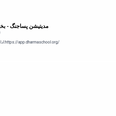
3. مدیتیشن پساجنگ - ب
3
ادامه‌ی پادکست‌ها رو در اپلیکیشن دارما دنبال کنید:https://app.dharmaschool.org/