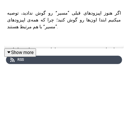
اگر هنوز اپیزودهای قبلی “مسیر” رو گوش ندادید، توصیه
میکنیم ابتدا اون‌ها رو گوش کنید؛ چرا که همه‌ی اپیزودهای
“مسیر” با هم مرتبط هستند.
در این اپیزود، به بررسی نقش عوامل بیرونی مانند خانواده،
Show more
جامعه و تجارب زیسته در شکل‌گیری تصویر ذهنی ما از "انسان
RSS
موفق" می‌پردازیم. اغلب، این تعاریف از موفقیت بر مبنای
استانداردها و ارزش‌هایی است که جامعه به ما آموخته است،
مانند موفقیت‌های تحصیلی، مالی و جایگاه اجتماعی. این اپیزود
تأکید دارد که مهارت‌های زندگی، مانند یادگیری زبان جدید،
اگرچه می‌تواند فرصت‌های جدیدی ایجاد کند، اما به تنهایی
نمی‌توانند معیاری برای سنجش ارزش انسانی یا موفقیت
باشند.
همچنین در این اپیزود به بررسی اهمیت تجربیات شخصی و