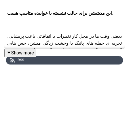
این مدیتیشن برای حالت نشسته یا خوابیده متاسب هست.
بعضی وقت ها در محل کار تغییرات یا اتفاقاتی باعث پریشانی،
تجربه ی حمله های پانیک یا وحشت زدگی میشن، حس هایی
که مدیریت کردنشون در لحظه ممکنه دشوار باشه، و در
Show more
شرایط کنونی ممکنه خیلی هامون تجربش کنیم.
RSS
این مدیتیشن به شما کمک میکنه در مدت زمان خیلی کوتاهی
این شرایط رو مدیریت کنید.
دلیل کوتاه بودن این اپیزود ها این هست که بتونید به سرعت و
در زمان کوتاهی که در محل کار در اختیار دارید این کار رو
انجام بدید
------------
برای مشاهده‌ی فهرست موضوعی به صفحه‌ی «
از کجا شروع