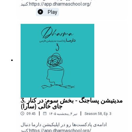
کنید:https://app.dharmaschool.org/
Play
پادکست مدیتیشن دارما توسط تیم دارما تولید میشه :
وب سایت دارما
اینستاگرام دارما
کانال تلگرام دارما
.
.
.
#مدیتیشن
3. مدیتیشن پساجنگ - بخش سوم: در کنار
جای خالی (سارا)
#دارما_مدیتیشن
|
|
3
Ep.
,
58
Season
۱۴۰۵ تیر ۴, پنجشنبه
09:45
#مراقبه
ادامه‌ی پادکست‌ها رو در اپلیکیشن دارما دنبال
کنید:https://app.dharmaschool.org/
#dharmameditation