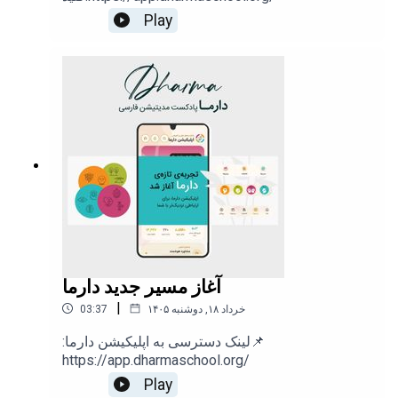
Play
پیشنهاد می‌کنیم در کنار مدیتیشن‌های دارما، به
دارما کلینیک
که یک پادکست روانشناسی و پزشکی هست گوش بدید، چرا
که این دو مکمل یکدیگرهستند.
اگر والد هستید پیشنهاد می کنیم
دارما کودک
را که با دقت
برای آموزش و رشد ذهنی کودکان طراحی شده به همراه
کودکتان گوش بدید.
در پادکست
دارما موتیویشن
با کارآفرین‌ها، افراد موفق و
آغاز مسیر جدید دارما
انسان های عمیق چه در زمینه کاری و چه در زمینه
|
۱۴۰۵ خرداد ۱۸, دوشنبه
03:37
خودشناسی و نوع نگاه به زندگی صحبت می‌کنیم و با زندگی و
عقایدشون آشنا می‌شویم.
:لینک دسترسی به اپلیکیشن دارما📌
https://app.dharmaschool.org/
Play