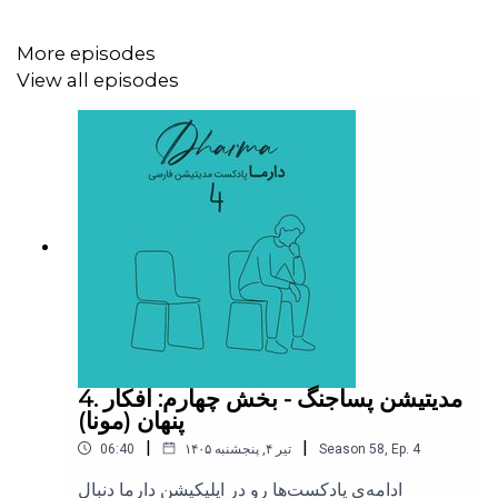
مقالات مرتبط با ضرباهنگ دوگانه یا Binaural Beats در
مجله‌ی دارما:
More episodes
View all episodes
بررسی تاثیر ضرب‌آهنگ دوگانه با فرکانس‌های مختلف بر
ارتقای سلامت انسان
اثربخشی ضربانهای دوگوشی یا آهنگهای دوگوشی به عنوان
تکنیک کاهش استرس
4. مدیتیشن پساجنگ - بخش چهارم: افکار
اثرات تحریک ضربان‌های دوگوشی و تک گوشی بر عملکرد
پنهان (مونا)
شناختی افراد مختلف
|
|
4
Ep.
,
58
Season
۱۴۰۵ تیر ۴, پنجشنبه
06:40
ادامه‌ی پادکست‌ها رو در اپلیکیشن دارما دنبال