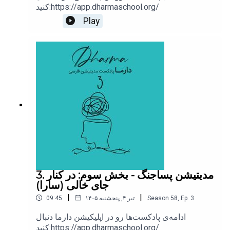
کنید:https://app.dharmaschool.org/
Play
65.4Hz - 69.3Hz دانلود فایل ضرباهنگ دوگانه
------------
برای دسترسی به ضرباهنگ‌های دوگانه‌ی بیشتر به کانال زیر
مراجعه کنید:
https://t.me/MyBinauralBeats
------------
برای مشاهده‌ی فهرست موضوعی به صفحه‌ی «
از کجا شروع
3. مدیتیشن پساجنگ - بخش سوم: در کنار
کنم
» مراجعه کنید
جای خالی (سارا)
------------
|
|
3
Ep.
,
58
Season
۱۴۰۵ تیر ۴, پنجشنبه
09:45
ادامه‌ی پادکست‌ها رو در اپلیکیشن دارما دنبال
کنید:https://app.dharmaschool.org/