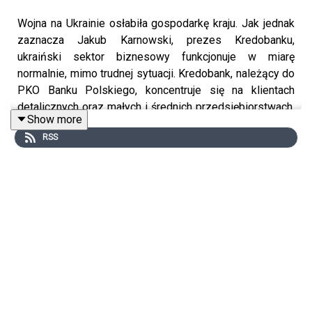
Wojna na Ukrainie osłabiła gospodarkę kraju. Jak jednak
zaznacza Jakub Karnowski, prezes Kredobanku,
ukraiński sektor biznesowy funkcjonuje w miarę
normalnie, mimo trudnej sytuacji. Kredobank, należący do
PKO Banku Polskiego, koncentruje się na klientach
detalicznych oraz małych i średnich przedsiębiorstwach,
Show more
działając na terenie całego kraju, również w regionach
RSS
przyfrontowych.