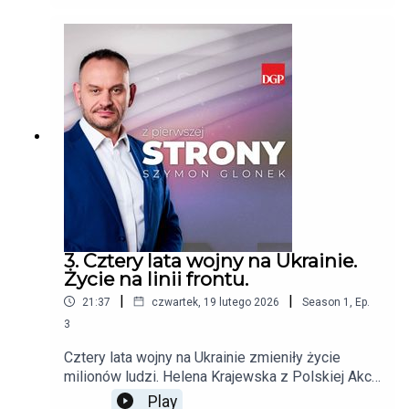
rozmawiamy o wpływie kierunku studiów, miasta,
poziomu wykształcenia i staży na start
zawodowy młodych ludzi w Polsce.
3. Cztery lata wojny na Ukrainie.
Życie na linii frontu.
|
|
21:37
czwartek, 19 lutego 2026
Season
1
,
Ep.
3
Cztery lata wojny na Ukrainie zmieniły życie
milionów ludzi. Helena Krajewska z Polskiej Akcji
Humanitarnej opowiada, jak wygląda codzienność
Play