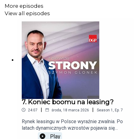
More episodes
View all episodes
7. Koniec boomu na leasing?
|
|
24:07
środa, 18 marca 2026
Season
1
,
Ep.
7
Rynek leasingu w Polsce wyraźnie zwalnia. Po
latach dynamicznych wzrostów pojawia się
sygnał hamowania - spadek na początku roku i
Play