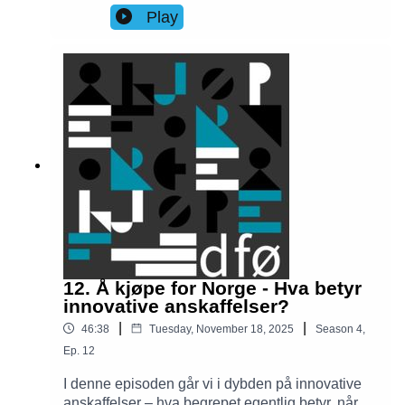
funksjonsevne og hull i CV-en i arbeidsmarkedet.
Play
Programmet skal også sørge for nye ressurser og
styrket mangfold i statlige virksomheter. Hør mer
om hva programmet er, og hvordan du som
arbeidsgiver kan lyse ut stillinger i programmet.
https://arbeidsgiver.dfo.no/strategisk-
hr/traineeprogrammet-i-staten
12. Å kjøpe for Norge - Hva betyr
innovative anskaffelser?
|
|
46:38
Tuesday, November 18, 2025
Season
4
,
Ep.
12
I denne episoden går vi i dybden på innovative
anskaffelser – hva begrepet egentlig betyr, når