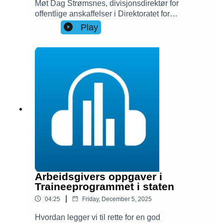
Møt Dag Strømsnes, divisjonsdirektør for
offentlige anskaffelser i Direktoratet for
forvaltning og økonomistyring (DFØ) Sammen tar
Play
vi et tilbakeblikk på året som gikk, og ser på
muligheter i 2026. Vi snakker blant annet om
bærekraft og grønn omstilling, digitalisering, mer
datadrevne anskaffelser, bruk av KI, anskaffelser
i kommunesektoren og hvilke prioriteringer DFØ
har satt for 2026. Til slutt deler Strømsnes råd til
innkjøpere som står midt i krevende økonomiske
og strategiske veivalg.
Arbeidsgivers oppgaver i
Traineeprogrammet i staten
|
04:25
Friday, December 5, 2025
Hvordan legger vi til rette for en god