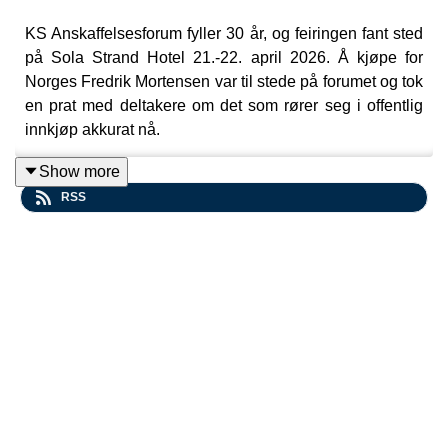
KS Anskaffelsesforum fyller 30 år, og feiringen fant sted
på Sola Strand Hotel 21.-22. april 2026. Å kjøpe for
Norges Fredrik Mortensen var til stede på forumet og tok
en prat med deltakere om det som rører seg i offentlig
innkjøp akkurat nå.
Show more
RSS
På programmet sto kunstig intelligens i
anskaffelsesprosessen, ny anskaffelseslov, sikkerhet
og beredskap og strategisk innkjøpsledelse. I denne
episoden deler deltakerne noen inntrykk og refleksjoner
fra to innholdsrike dager.
Velkommen til en litt annerledes episode av Å kjøpe for
Norge!