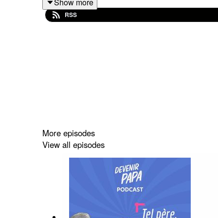
Show more
RSS
-
Martin Gosse de Gorre
, qui a failli renoncer à s
-
Mathieu Sacrispeyre
, qui a fait le choix de dire 
- Jean-Paul, qui a travaillé toute sa vie avec son p
-
Francois
et
agathe frezouls
, père et fille, qui s
Une interview co-animé avec
Antoine Le Guilloux
More episodes
View all episodes
Peux-tu mettre une note de 5 ***** sur ta platefor