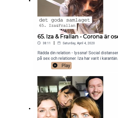
65. Iza & Frallan - Corona är os
|
38:11
Saturday, April 4, 2020
Rädda din relation - lyssna! Social distanse
på sex och relationer. Iza har varit i karantä
distanscomeback.
Play