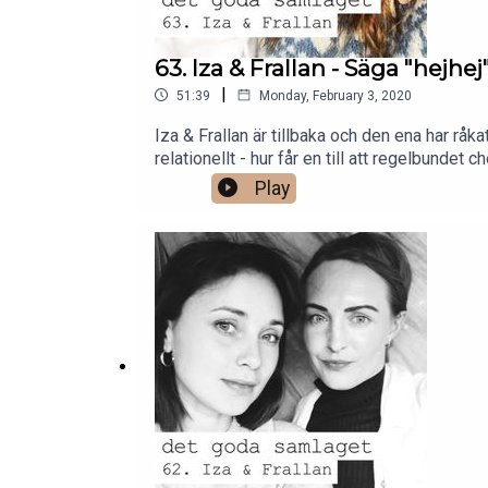
63. Iza & Frallan - Säga "hejh
|
51:39
Monday, February 3, 2020
Iza & Frallan är tillbaka och den ena har rå
relationellt - hur får en till att regelbunde
länk vid 27.45. Hårdhet är ett problem! 😥
Play