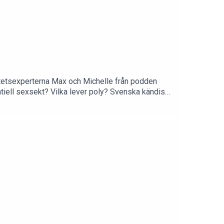
ebritetsexperterna Max och Michelle från podden
entiell sexsekt? Vilka lever poly? Svenska kändisar