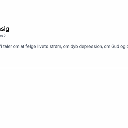
nsig
on
2
.Vi taler om at følge livets strøm, om dyb depression, om Gud og 