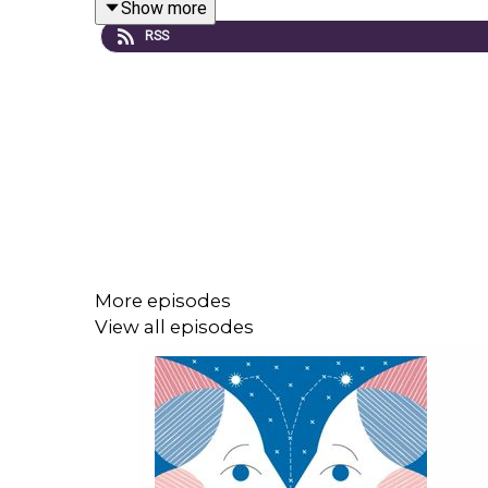
Show more
RSS
Du kan se mere til Matias her: https://kiropraxi
Det spirituelle hjørne er en uafhængig podc
https://www.annasophiapetri.dk/podcast
Tak til dig der støtter! ❤️❤️
More episodes
Annasophia Petri Holm ©️ 2026
View all episodes