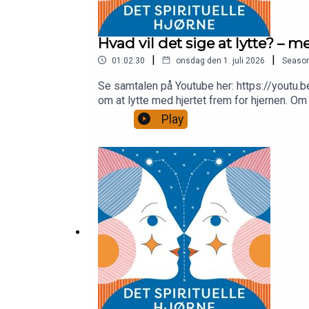
Hvad vil det sige at lytte? –
|
|
01:02:30
onsdag den 1. juli 2026
Seaso
Se samtalen på Youtube her: https://youtu
om at lytte med hjertet frem for hjernen. Om 
tidspunkt at få børn – og om hvorvidt forstå
Play
hendes podcast (som hun har sammen med T