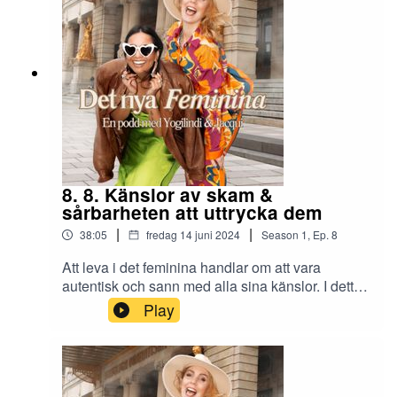
skönhet.
8. 8. Känslor av skam &
sårbarheten att uttrycka dem
|
|
38:05
fredag 14 juni 2024
Season
1
,
Ep.
8
Att leva i det feminina handlar om att vara
autentisk och sann med alla sina känslor. I detta
avsnitt möts vi av känslor av skam Linda i
Play
skammen av att vara självkritik och Jacqui om
svartsjuka och sårbarheten att stå ärlig i dem
känslorna samt modet att våga dela. Skammen
är känslor som äter upp oss inifrån och trycker