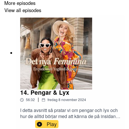
More episodes
View all episodes
14. Pengar & Lyx
|
56:32
fredag 8 november 2024
I detta avsnitt så pratar vi om pengar och lyx och
hur de alltid börjar med att känna de på insidan.
Vi tror ofta att vi behöver, nya saker eller ting för
Play
att förgylla vårt liv. Men de handlar om känslor