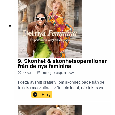
9. Skönhet & skönhetsoperationer
från de nya feminina
|
44:03
fredag 16 augusti 2024
I detta avsnitt pratar vi om skönhet, både från de
toxiska maskulina, skönhets ideal, där fokus varit
och är från utseende, där skönhetsoperationer
Play
blir mer och mer vanligt. Till de nya feminina där
skönhet kommer inifrån, något som en människa
utstrålar från hur hon/han känner sig, de är en
människas energi, livsenergi som utsöndrar