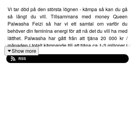
Vi tar död på den största lögnen - kämpa så kan du gå
så långt du vill. Tillsammans med money Queen
Palwasha Feizi så har vi ett samtal om varför du
behöver din feminina energi för att nå det du vill ha med
lätthet. Palwasha har gått från att tjäna 20 000 kr /
månaden i totalt kämpande till att tjäna ca 1-3 miljoner i
Show more
månaden och jobba ca 5 h om dagen . Ett levande bevis
RSS
på att allt är möjligt när vi balanserar upp våra energier.
Lyssna och njut!