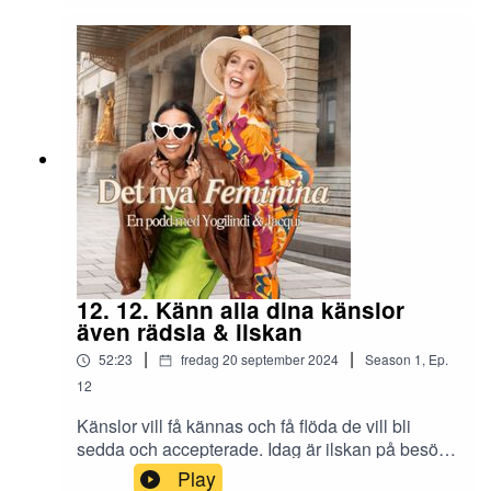
som vi vill känna. De kan vi sourca inifrån och är
tillgängligt för alla .
12. 12. Känn alla dina känslor
även rädsla & ilskan
|
|
52:23
fredag 20 september 2024
Season
1
,
Ep.
12
Känslor vill få kännas och få flöda de vill bli
sedda och accepterade. Idag är ilskan på besök,
vi talar om hur viktigt det är ifrån Det nya feminina
Play