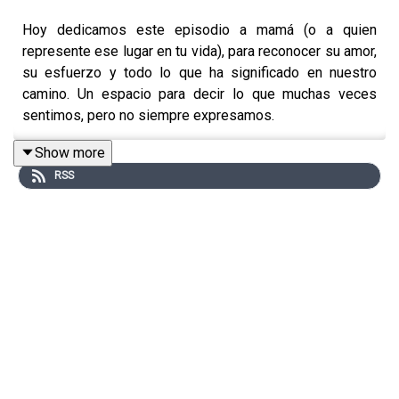
Hoy dedicamos este episodio a mamá (o a quien
represente ese lugar en tu vida), para reconocer su amor,
su esfuerzo y todo lo que ha significado en nuestro
camino. Un espacio para decir lo que muchas veces
sentimos, pero no siempre expresamos.
Show more
RSS
A lo largo de estos 4 años de Despertando Podcast,
hemos compartido episodios que les han ayudado
muchísimo, y hoy queremos traerles de vuelta todas
esas herramientas que han resonado con ustedes y
cambiado sus mañanas
☀️.
En este episodio hablamos de:
Agradecer el amor y la presencia de mamá