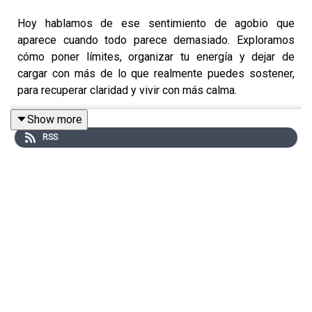
Hoy hablamos de ese sentimiento de agobio que
aparece cuando todo parece demasiado. Exploramos
cómo poner límites, organizar tu energía y dejar de
cargar con más de lo que realmente puedes sostener,
para recuperar claridad y vivir con más calma.
Show more
RSS
A lo largo de estos 4 años de Despertando Podcast,
hemos compartido episodios que les han ayudado
muchísimo, y hoy queremos traerles de vuelta todas
esas herramientas que han resonado con ustedes y
cambiado sus mañanas
☀️.
En este episodio hablamos de:
Por qué es tan fácil sentirnos abrumados hoy en