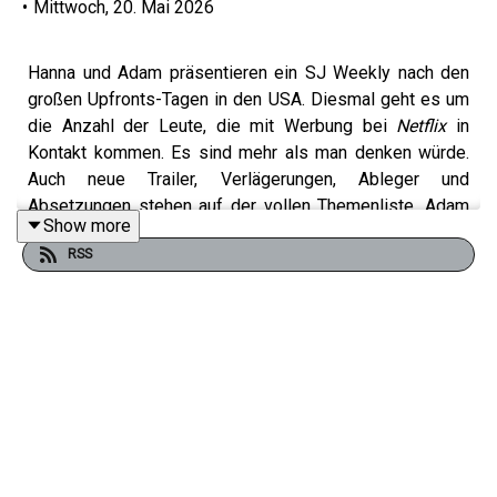
•
Mittwoch, 20. Mai 2026
Hanna und Adam präsentieren ein SJ Weekly nach den
großen Upfronts-Tagen in den USA. Diesmal geht es um
die Anzahl der Leute, die mit Werbung bei
Netflix
in
Kontakt kommen. Es sind mehr als man denken würde.
Auch neue Trailer, Verlägerungen, Ableger und
Absetzungen stehen auf der vollen Themenliste. Adam
Show more
freut sich derweil darauf, dass eine kommende Marvel-
RSS
Serie endlich einen Starttermin hat. Wir sind entzückt,
wie schnell die Community auf unserer
Insta
-Seite
wächst und mitmacht.
Im Reviewteil geht es um „Glennkill - Ein Schafskrimi“,
die neuen Serien „Nemesis“ vom
Netflix
, „Off Campus“
von Amazon und „Widow's Bay“ von Apple TV und das
brutale „Punisher“-Special
vom Streamingdienst
Disney+
und ein bissel „The Boys“-
Talk von
Amazon Prime Video
. Hanna hat außerdem eine