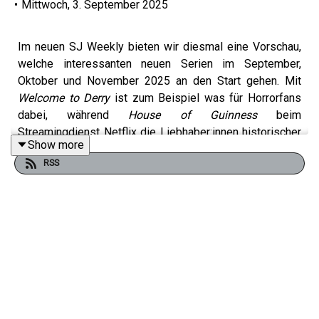
•
Mittwoch, 3. September 2025
Im neuen SJ Weekly bieten wir diesmal eine Vorschau,
welche interessanten neuen Serien im September,
Oktober und November 2025 an den Start gehen. Mit
Welcome to Derry
ist zum Beispiel was für Horrorfans
dabei, während
House of Guinness
beim
Streamingdienst Netflix die Liebhaber:innen historischer
Show more
Stoffe ansprechen dürfte.
RSS
Sportliche Serienjunkies kommen mit
Chad Powers
ebenfalls auf ihre Kosten. Es wird auf jeden Fall ein
bunter Serienherbst!
Im Review-Teil sprechen Tim und Bjarne unter anderem
über
Below - Fast auf Augenhöhe
in der ARD Mediathek,
den erfolgreichen und starbesetzten Murder-Mystery-