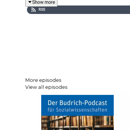
Show more
stehen vor unterschiedlichen Herausforderungen 
RSS
Struktur sich nicht bändigen lässt oder jeder S
unterschiedlicher Tipps und stellt Tools vor, die
Diese Podcastfolge war ursprünglich ein Webinar. 
Sollten Sie Fragen haben, melden Sie sich gern pe
More episodes
View all episodes
Die Titelmusik des Podcasts ist ein Auszug aus
License
http://creativecommons.org/licenses/by/4.0/