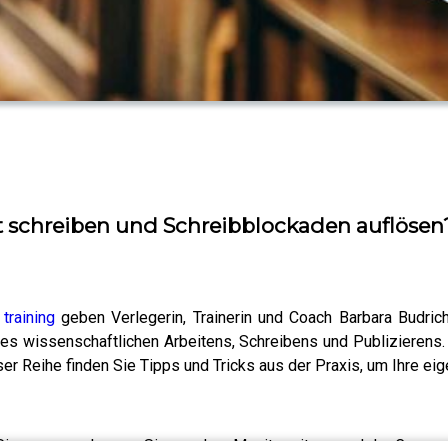
t schreiben und Schreibblockaden auflösen
 training
geben Verlegerin, Trainerin und Coach Barbara Budri
s wissenschaftlichen Arbeitens, Schreibens und Publizierens. A
eser Reihe finden Sie Tipps und Tricks aus der Praxis, um Ihre e
ie voran, auch wenn Sie vor dem Monitor sitzen und der Cursor v