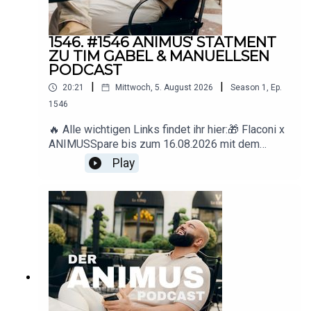
1546. #1546 ANIMUS' STATMENT
ZU TIM GABEL & MANUELLSEN
PODCAST
|
|
20:21
Mittwoch, 5. August 2026
Season
1
,
Ep.
1546
🔥 Alle wichtigen Links findet ihr hier:🎁 Flaconi x
ANIMUSSpare bis zum 16.08.2026 mit dem
Code ANIMUS 15 € ab 89 € Mindestbestellwert.
Play
🇩🇪 Deutschland: www.flaconi.de🇦🇹
Österreich: www.flaconi.at🇨🇭
Schweiz: www.flaconi.ch* Ausgeschlossene
Marken und Produkte sind auf der jeweiligen
Flaconi-Website
einsehbar.▶️ YouTube: https://www.youtube.com/
@animus_offiziell
📸 Instagram: https://www.instagram.com/animus
📩 Business-
Anfragen: deranimuspodcast@gmail.com