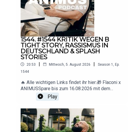
📩 Business-
Anfragen: deranimuspodcast@gmail.com
1544. #1544 KRITIK WEGEN B
TIGHT STORY, RASSISMUS IN
DEUTSCHLAND & SPLASH
STORIES
|
|
20:53
Mittwoch, 5. August 2026
Season
1
,
Ep.
1544
🔥 Alle wichtigen Links findet ihr hier:🎁 Flaconi x
ANIMUSSpare bis zum 16.08.2026 mit dem
Code ANIMUS 15 € ab 89 € Mindestbestellwert.
Play
🇩🇪 Deutschland: www.flaconi.de🇦🇹
Österreich: www.flaconi.at🇨🇭
Schweiz: www.flaconi.ch* Ausgeschlossene
Marken und Produkte sind auf der jeweiligen
Flaconi-Website
einsehbar.▶️ YouTube: https://www.youtube.com/