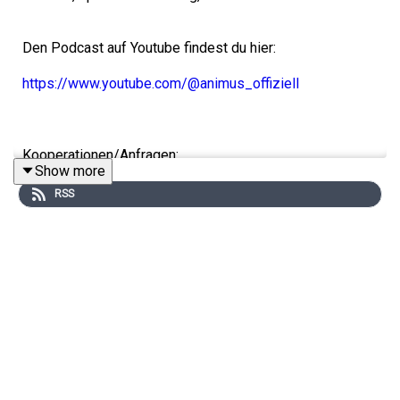
Den Podcast auf Youtube findest du hier:
https://www.youtube.com/@animus_offiziell
Kooperationen/Anfragen:
Show more
deranimuspodcast@gmail.com
RSS
Animus auf SocialMedia:
Instagram
https://www.instagram.com/animus