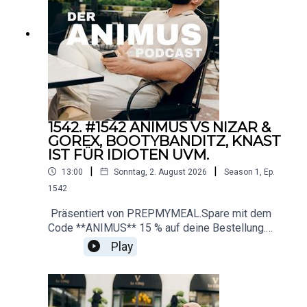
cast@gmail.com
1542. #1542 ANIMUS VS NIZAR &
GOREX, BOOTYBANDITZ, KNAST
IST FÜR IDIOTEN UVM.
|
|
13:00
Sonntag, 2. August 2026
Season
1
,
Ep.
1542
Präsentiert von PREPMYMEAL.Spare mit dem
Code **ANIMUS** 15 % auf deine Bestellung.
Durch die aktuelle Summer-Sale-Aktion sind
Play
sogar bis zu 25 % Ersparnis
möglich.https://influencer.prepmymeal.com/animu
s────────────── YouTubehttps://www.yout
ube.com/@animus_offiziell Instagramhttps://ww