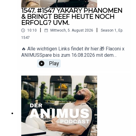
1547. #1547 YAKARY PHÄNOMEN
& BRINGT BEEF HEUTE NOCH
ERFOLG? UVM.
|
|
10:10
Mittwoch, 5. August 2026
Season
1
,
Ep.
1547
🔥 Alle wichtigen Links findet ihr hier:🎁 Flaconi x
ANIMUSSpare bis zum 16.08.2026 mit dem
Code ANIMUS 15 € ab 89 € Mindestbestellwert.
Play
🇩🇪 Deutschland: www.flaconi.de🇦🇹
Österreich: www.flaconi.at🇨🇭
Schweiz: www.flaconi.ch* Ausgeschlossene
Marken und Produkte sind auf der jeweiligen
Flaconi-Website
einsehbar.▶️ YouTube: https://www.youtube.com/
@animus_offiziell
📸 Instagram: https://www.instagram.com/animus
📩 Business-
Anfragen: deranimuspodcast@gmail.com