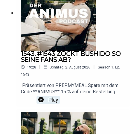
@animus_offiziell
📸 Instagram: https://www.instagram.com/animus
📩 Business-
Anfragen: deranimuspodcast@gmail.com
1543. #1543 ZOCKT BUSHIDO SO
SEINE FANS AB?
|
|
19:28
Sonntag, 2. August 2026
Season
1
,
Ep.
1543
Präsentiert von PREPMYMEAL.Spare mit dem
Code **ANIMUS** 15 % auf deine Bestellung.
Durch die aktuelle Summer-Sale-Aktion sind
Play
sogar bis zu 25 % Ersparnis
möglich.https://influencer.prepmymeal.com/animu
s────────────── YouTubehttps://www.yout
ube.com/@animus_offiziell Instagramhttps://ww
w.instagram.com/animus Businessderanimuspod