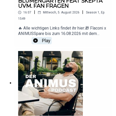
BLUMENGARTEN FEAT SKEPTA
UVM. FAN FRAGEN
|
|
16:07
Mittwoch, 5. August 2026
Season
1
,
Ep.
1549
🔥 Alle wichtigen Links findet ihr hier:🎁 Flaconi x
ANIMUSSpare bis zum 16.08.2026 mit dem
Code ANIMUS 15 € ab 89 € Mindestbestellwert.
Play
🇩🇪 Deutschland: www.flaconi.de🇦🇹
Österreich: www.flaconi.at🇨🇭
Schweiz: www.flaconi.ch* Ausgeschlossene
Marken und Produkte sind auf der jeweiligen
Flaconi-Website
einsehbar.▶️ YouTube: https://www.youtube.com/
@animus_offiziell
📸 Instagram: https://www.instagram.com/animus
📩 Business-
Anfragen: deranimuspodcast@gmail.com