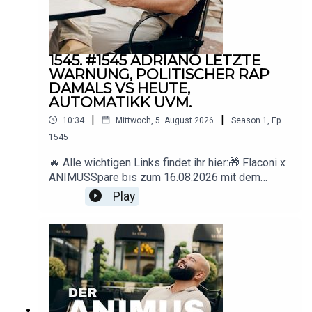
1545. #1545 ADRIANO LETZTE
WARNUNG, POLITISCHER RAP
DAMALS VS HEUTE,
AUTOMATIKK UVM.
|
|
10:34
Mittwoch, 5. August 2026
Season
1
,
Ep.
1545
🔥 Alle wichtigen Links findet ihr hier:🎁 Flaconi x
ANIMUSSpare bis zum 16.08.2026 mit dem
Code ANIMUS 15 € ab 89 € Mindestbestellwert.
Play
🇩🇪 Deutschland: www.flaconi.de🇦🇹
Österreich: www.flaconi.at🇨🇭
Schweiz: www.flaconi.ch* Ausgeschlossene
Marken und Produkte sind auf der jeweiligen
Flaconi-Website
einsehbar.▶️ YouTube: https://www.youtube.com/
@animus_offiziell
📸 Instagram: https://www.instagram.com/animus