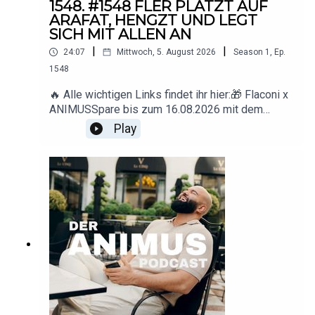
1548. #1548 FLER PLATZT AUF
ARAFAT, HENGZT UND LEGT
SICH MIT ALLEN AN
|
|
24:07
Mittwoch, 5. August 2026
Season
1
,
Ep.
1548
🔥 Alle wichtigen Links findet ihr hier:🎁 Flaconi x
ANIMUSSpare bis zum 16.08.2026 mit dem
Code ANIMUS 15 € ab 89 € Mindestbestellwert.
Play
🇩🇪 Deutschland: www.flaconi.de🇦🇹
Österreich: www.flaconi.at🇨🇭
Schweiz: www.flaconi.ch* Ausgeschlossene
Marken und Produkte sind auf der jeweiligen
Flaconi-Website
einsehbar.▶️ YouTube: https://www.youtube.com/
@animus_offiziell
📸 Instagram: https://www.instagram.com/animus
📩 Business-
Anfragen: deranimuspodcast@gmail.com