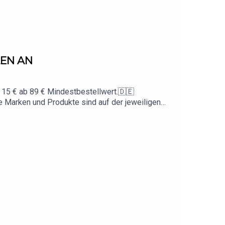
LEN AN
 15 € ab 89 € Mindestbestellwert.🇩🇪
 Marken und Produkte sind auf der jeweiligen
www.instagram.com/animus📩 Business-