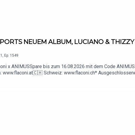
A SPORTS NEUEM ALBUM, LUCIANO & THIZZ
1
,
Ep.
1549
 Flaconi x ANIMUSSpare bis zum 16.08.2026 mit dem Code ANIMUS
h: www.flaconi.at🇨🇭 Schweiz: www.flaconi.ch* Ausgeschlossene
ps://www.youtube.com/@animus_offiziell📸 Instagram: https://