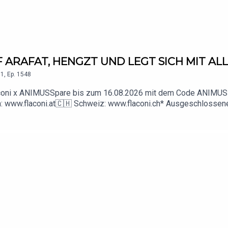
UF ARAFAT, HENGZT UND LEGT SICH MIT AL
1
,
Ep.
1548
 Flaconi x ANIMUSSpare bis zum 16.08.2026 mit dem Code ANIMUS
h: www.flaconi.at🇨🇭 Schweiz: www.flaconi.ch* Ausgeschlossene
ps://www.youtube.com/@animus_offiziell📸 Instagram: https://