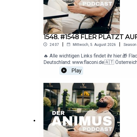
1548. #1548 FLER PLATZT A
|
|
24:07
Mittwoch, 5. August 2026
Season
🔥 Alle wichtigen Links findet ihr hier:
Deutschland: www.flaconi.de🇦🇹 Österreic
Flaconi-Website einsehbar.▶️ YouTube: htt
Play
Anfragen: deranimuspodcast@gmail.com