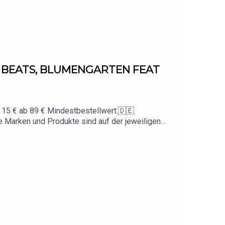
Y BEATS, BLUMENGARTEN FEAT
 15 € ab 89 € Mindestbestellwert.🇩🇪
 Marken und Produkte sind auf der jeweiligen
www.instagram.com/animus📩 Business-