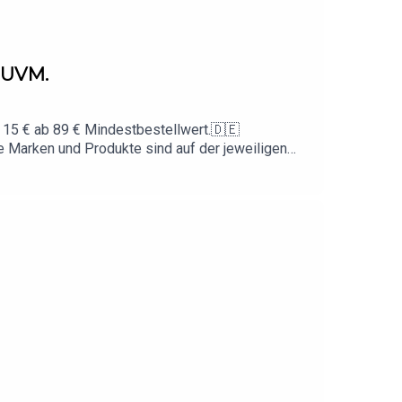
 UVM.
 15 € ab 89 € Mindestbestellwert.🇩🇪
 Marken und Produkte sind auf der jeweiligen
www.instagram.com/animus📩 Business-