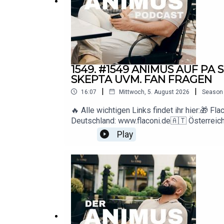
1549. #1549 ANIMUS AUF P
SKEPTA UVM. FAN FRAGEN
|
|
16:07
Mittwoch, 5. August 2026
Season
🔥 Alle wichtigen Links findet ihr hier:
Deutschland: www.flaconi.de🇦🇹 Österreic
Flaconi-Website einsehbar.▶️ YouTube: htt
Play
Anfragen: deranimuspodcast@gmail.com