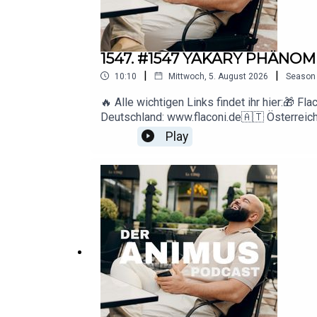
1547. #1547 YAKARY PHÄNO
|
|
10:10
Mittwoch, 5. August 2026
Season
🔥 Alle wichtigen Links findet ihr hier:
Deutschland: www.flaconi.de🇦🇹 Österreic
Flaconi-Website einsehbar.▶️ YouTube: htt
Play
Anfragen: deranimuspodcast@gmail.com