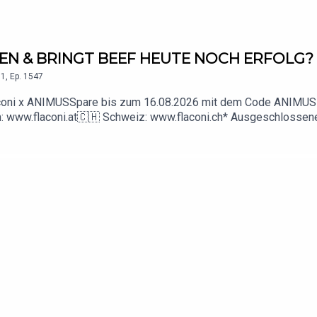
MEN & BRINGT BEEF HEUTE NOCH ERFOLG?
1
,
Ep.
1547
 Flaconi x ANIMUSSpare bis zum 16.08.2026 mit dem Code ANIMUS
h: www.flaconi.at🇨🇭 Schweiz: www.flaconi.ch* Ausgeschlossene
ps://www.youtube.com/@animus_offiziell📸 Instagram: https://