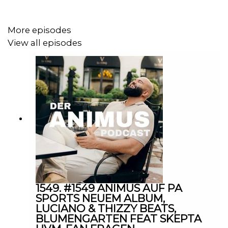
mit anderen Aktionen kombinierbar.
More episodes
* A u s g e s c h l o s s e n e M a r k e n & P r o d u k t e :
View all episodes
A m o u a g e , C H A N E L , C R E E D , d y s o n , J o M a l
o n e
L o n d o n , K i l i a n P a r i s , M a i s o n F r a n c
Den Podcast auf Youtube findest du hier:
https://www.youtube.com/@animus_offiziell
Kooperationen/Anfragen:
1549. #1549 ANIMUS AUF PA
SPORTS NEUEM ALBUM,
deranimuspodcast@gmail.com
LUCIANO & THIZZY BEATS,
BLUMENGARTEN FEAT SKEPTA