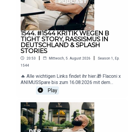
Anfragen: deranimuspodcast@gmail.com
1544. #1544 KRITIK WEGEN B
TIGHT STORY, RASSISMUS IN
DEUTSCHLAND & SPLASH
STORIES
|
|
20:53
Mittwoch, 5. August 2026
Season
1
,
Ep.
1544
🔥 Alle wichtigen Links findet ihr hier:🎁 Flaconi x
ANIMUSSpare bis zum 16.08.2026 mit dem
Code ANIMUS 15 € ab 89 € Mindestbestellwert.
Play
🇩🇪 Deutschland: www.flaconi.de🇦🇹
Österreich: www.flaconi.at🇨🇭
Schweiz: www.flaconi.ch* Ausgeschlossene
Marken und Produkte sind auf der jeweiligen
Flaconi-Website
einsehbar.▶️ YouTube: https://www.youtube.com/
@animus_offiziell