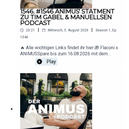
1546. #1546 ANIMUS' STATMENT
ZU TIM GABEL & MANUELLSEN
PODCAST
|
|
20:21
Mittwoch, 5. August 2026
Season
1
,
Ep.
1546
🔥 Alle wichtigen Links findet ihr hier:🎁 Flaconi x
ANIMUSSpare bis zum 16.08.2026 mit dem
Code ANIMUS 15 € ab 89 € Mindestbestellwert.
Play
🇩🇪 Deutschland: www.flaconi.de🇦🇹
Österreich: www.flaconi.at🇨🇭
Schweiz: www.flaconi.ch* Ausgeschlossene
Marken und Produkte sind auf der jeweiligen
Flaconi-Website
einsehbar.▶️ YouTube: https://www.youtube.com/
@animus_offiziell
📸 Instagram: https://www.instagram.com/animus
📩 Business-
Anfragen: deranimuspodcast@gmail.com