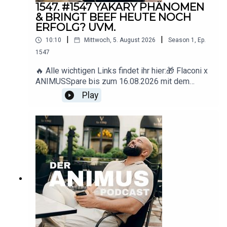
1547. #1547 YAKARY PHÄNOMEN
& BRINGT BEEF HEUTE NOCH
ERFOLG? UVM.
|
|
10:10
Mittwoch, 5. August 2026
Season
1
,
Ep.
1547
🔥 Alle wichtigen Links findet ihr hier:🎁 Flaconi x
ANIMUSSpare bis zum 16.08.2026 mit dem
Code ANIMUS 15 € ab 89 € Mindestbestellwert.
Play
🇩🇪 Deutschland: www.flaconi.de🇦🇹
Österreich: www.flaconi.at🇨🇭
Schweiz: www.flaconi.ch* Ausgeschlossene
Marken und Produkte sind auf der jeweiligen
Flaconi-Website
einsehbar.▶️ YouTube: https://www.youtube.com/
@animus_offiziell
📸 Instagram: https://www.instagram.com/animus
📩 Business-
Anfragen: deranimuspodcast@gmail.com