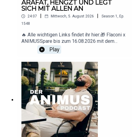
ARAFAT, HENGZT UND LEGT
SICH MIT ALLEN AN
|
|
24:07
Mittwoch, 5. August 2026
Season
1
,
Ep.
1548
🔥 Alle wichtigen Links findet ihr hier:🎁 Flaconi x
ANIMUSSpare bis zum 16.08.2026 mit dem
Code ANIMUS 15 € ab 89 € Mindestbestellwert.
Play
🇩🇪 Deutschland: www.flaconi.de🇦🇹
Österreich: www.flaconi.at🇨🇭
Schweiz: www.flaconi.ch* Ausgeschlossene
Marken und Produkte sind auf der jeweiligen
Flaconi-Website
einsehbar.▶️ YouTube: https://www.youtube.com/
@animus_offiziell
📸 Instagram: https://www.instagram.com/animus
📩 Business-
Anfragen: deranimuspodcast@gmail.com