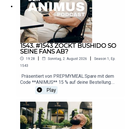
📸 Instagram: https://www.instagram.com/animus
📩 Business-
Anfragen: deranimuspodcast@gmail.com
1543. #1543 ZOCKT BUSHIDO SO
SEINE FANS AB?
|
|
19:28
Sonntag, 2. August 2026
Season
1
,
Ep.
1543
Präsentiert von PREPMYMEAL.Spare mit dem
Code **ANIMUS** 15 % auf deine Bestellung.
Durch die aktuelle Summer-Sale-Aktion sind
Play
sogar bis zu 25 % Ersparnis
möglich.https://influencer.prepmymeal.com/animu
s────────────── YouTubehttps://www.yout
ube.com/@animus_offiziell Instagramhttps://ww
w.instagram.com/animus Businessderanimuspod
cast@gmail.com