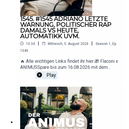
1545. #1545 ADRIANO LETZTE
WARNUNG, POLITISCHER RAP
DAMALS VS HEUTE,
AUTOMATIKK UVM.
|
|
10:34
Mittwoch, 5. August 2026
Season
1
,
Ep.
1545
🔥 Alle wichtigen Links findet ihr hier:🎁 Flaconi x
ANIMUSSpare bis zum 16.08.2026 mit dem
Code ANIMUS 15 € ab 89 € Mindestbestellwert.
Play
🇩🇪 Deutschland: www.flaconi.de🇦🇹
Österreich: www.flaconi.at🇨🇭
Schweiz: www.flaconi.ch* Ausgeschlossene
Marken und Produkte sind auf der jeweiligen
Flaconi-Website
einsehbar.▶️ YouTube: https://www.youtube.com/
@animus_offiziell
📸 Instagram: https://www.instagram.com/animus
📩 Business-