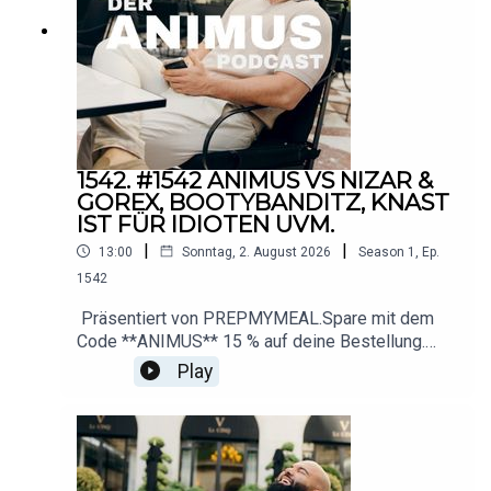
1542. #1542 ANIMUS VS NIZAR &
GOREX, BOOTYBANDITZ, KNAST
IST FÜR IDIOTEN UVM.
|
|
13:00
Sonntag, 2. August 2026
Season
1
,
Ep.
1542
Präsentiert von PREPMYMEAL.Spare mit dem
Code **ANIMUS** 15 % auf deine Bestellung.
Durch die aktuelle Summer-Sale-Aktion sind
Play
sogar bis zu 25 % Ersparnis
möglich.https://influencer.prepmymeal.com/animu
s────────────── YouTubehttps://www.yout
ube.com/@animus_offiziell Instagramhttps://ww
w.instagram.com/animus Businessderanimuspod