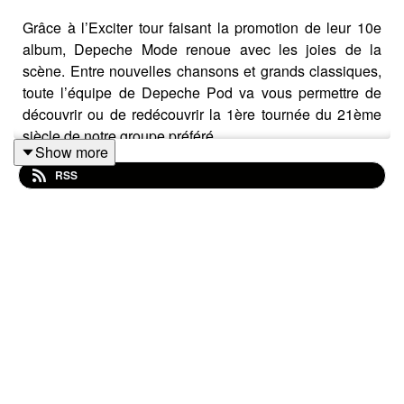
Grâce à l’Exciter tour faisant la promotion de leur 10e
album, Depeche Mode renoue avec les joies de la
scène. Entre nouvelles chansons et grands classiques,
toute l’équipe de Depeche Pod va vous permettre de
découvrir ou de redécouvrir la 1ère tournée du 21ème
siècle de notre groupe préféré.
Show more
----
RSS
Au sommaire :
Intro - Sommaire de l’émission (00:02:23)
La tournée et la sortie en DVD (00:03:27)
Scénographie (00:25:14)
Instruments en concert (01:00:09)
Conclusion (01:06:19)
----
Crédits :