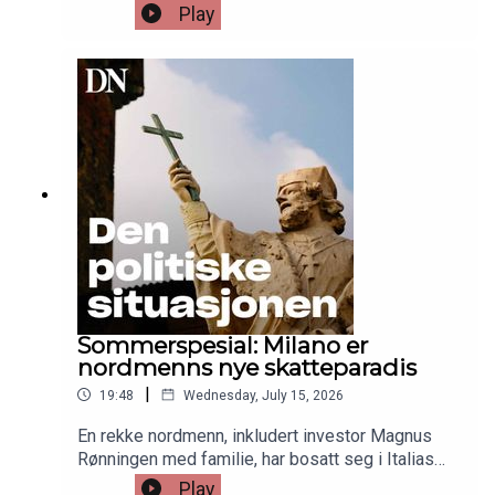
nordmenn å bo der?Hør hva journalist Ola
Play
Jordheim Halvorsen fant da han overnattet i byen.
Sommerspesial: Milano er
nordmenns nye skatteparadis
|
19:48
Wednesday, July 15, 2026
En rekke nordmenn, inkludert investor Magnus
Rønningen med familie, har bosatt seg i Italias
finanssentrum.– Hvis man ikke vil bo i en
Play