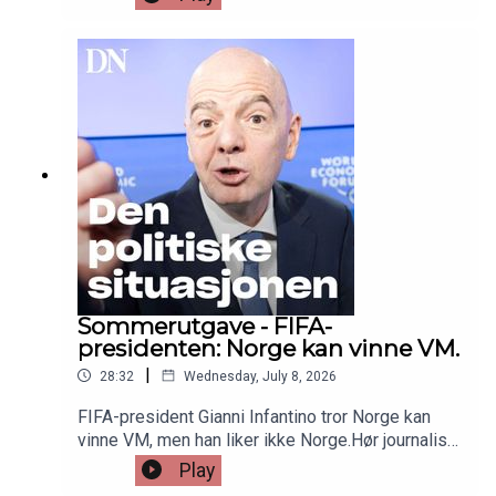
sveitsisk landsby eller kjede seg i hjel i Zürich, er
Milano det eneste fornuftige alternativet.Hør
journalist Regine Stokstad fortelle hvorfor.Følg
med oss videre i sommer for flere historier fra
Dagens Næringsliv.Den politiske situasjonen er
tilbake i uke 32.
Sommerutgave - FIFA-
presidenten: Norge kan vinne VM.
|
28:32
Wednesday, July 8, 2026
FIFA-president Gianni Infantino tror Norge kan
vinne VM, men han liker ikke Norge.Hør journalist
Lars Bache Madsen lese sin historie og intervju
Play
med den mektige fotballpresidenten.Følg med