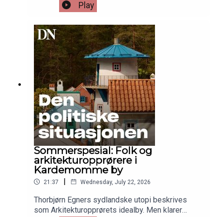
kan være blid også. Bare ikke kall ham produktiv.
Play
Eller sorgmunter.Hør journalist Alf Marius Opsahls
intervju med den prisbelønte forfatteren.
Sommerspesial: Folk og
arkitektur­opprørere i
Kardemomme by
|
21:37
Wednesday, July 22, 2026
Thorbjørn Egners sydlandske utopi beskrives
som Arkitekturopprørets idealby. Men klarer