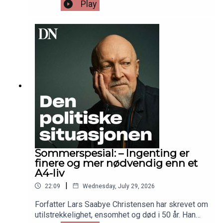
det ikke. Både politisk, økonomisk og industrielt
Play
er det flere skjær i sjøen. Denne spesialutgaven
av DNs podcast Den politiske situasjonen handler
om Europas kronglete vei mot å kunne forsvare
seg selv uten USA. Med DNs kommentatorer
Simen Ekern og Sverre Strandhagen.
Programleder er politisk redaktør Frithjof
Jacobsen.
Sommerspesial: – Ingenting er
finere og mer nødvendig enn et
A4-liv
|
22:09
Wednesday, July 29, 2026
Forfatter Lars Saabye Christensen har skrevet om
utilstrekkelighet, ensomhet og død i 50 år. Han