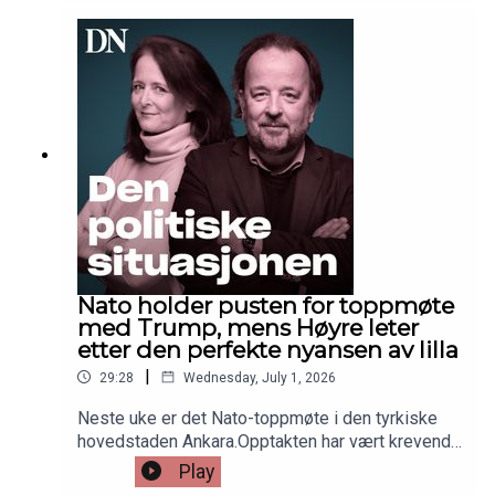
oss videre i sommer for flere historier fra Dagens
Næringsliv.Den politiske situasjonen er tilbake i
uke 32.
Nato holder pusten for toppmøte
med Trump, mens Høyre leter
etter den perfekte nyansen av lilla
|
29:28
Wednesday, July 1, 2026
Neste uke er det Nato-toppmøte i den tyrkiske
hovedstaden Ankara.Opptakten har vært krevende
med flere utfall mot europeiske Natoland fra
Play
Donald Trump. Men Tyrkias president Erdogan kan