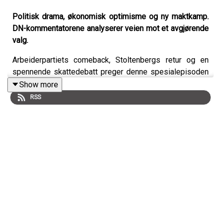
Politisk drama, økonomisk optimisme og ny maktkamp.
DN-kommentatorene analyserer veien mot et avgjørende
valg.
Arbeiderpartiets comeback, Stoltenbergs retur og en
spennende skattedebatt preger denne spesialepisoden
hvor podkastene, Den politiske situasjonen og
Show more
Finansredaksjonen, har slått seg sammen.
RSS
Politisk redaktør Frithjof Jacobsen, kommentatorene Eva
Grinde og Anita Hoemsnes samt finansredaktør Terje
Erikstad analyserer vårens dramatiske nyhetsbilde – og
ser frem mot en jevn og intens valgkamp. Hvem vinner?
Hva skjer med Høyre og Frp? Og hvor avgjørende blir de
små partiene rundt sperregrensen?