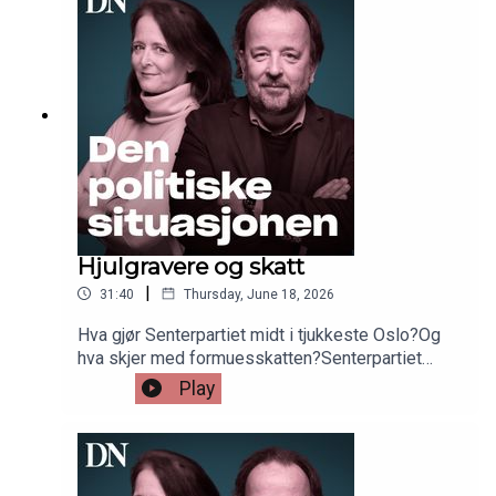
nye sammen med politisk redaktør i DN, Frithjof
Jacobsen.
Hjulgravere og skatt
|
31:40
Thursday, June 18, 2026
Hva gjør Senterpartiet midt i tjukkeste Oslo?Og
hva skjer med formuesskatten?Senterpartiet
briljerer som vippeparti i et smått kaotisk storting,
Play
men oppslutningen lar vente på seg. Denne uken
inviterte Sp-leder Trygve Slagsvold Vedum til
halvårlig oppsummering på Tøyen i Oslo.
Omkranset av anleggsmaskiner.Neste uke leverer