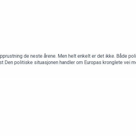
pprustning de neste årene. Men helt enkelt er det ikke. Både polit
t Den politiske situasjonen handler om Europas kronglete vei 
dhagen. Programleder er politisk redaktør Frithjof Jacobsen.