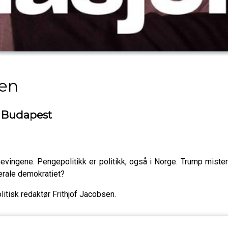
nen
i Budapest
ingene. Pengepolitikk er politikk, også i Norge. Trump mister
erale demokratiet?
tisk redaktør Frithjof Jacobsen.