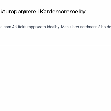
tektur­opprørere i Kardemomme by
s som Arkitekturopprørets idealby. Men klarer nordmenn å bo der