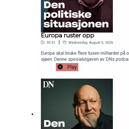
Europa ruster opp
|
35:51
Wednesday, August 5, 2026
Europa skal bruke flere tusen milliarder på o
sjøen. Denne spesialutgaven av DNs podcas
kommentatorer Simen Ekern og Sverre Stran
Play