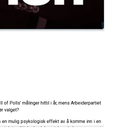
 of Polls’ målinger hittil i år, mens Arbeiderpartiet
ør valget?
 en mulig psykologisk effekt av å komme inn i en
 i det politiske landskapet, kan du høre mer om i