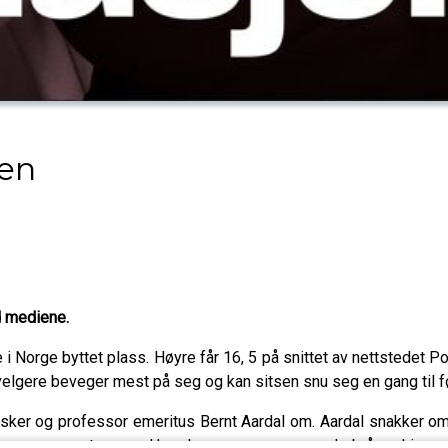
nen
d mediene.
 Norge byttet plass. Høyre får 16, 5 på snittet av nettstedet Poll
 velgere beveger mest på seg og kan sitsen snu seg en gang til f
ker og professor emeritus Bernt Aardal om. Aardal snakker om
den, mener veteranen. Hvordan og mye mer om de brå endringene