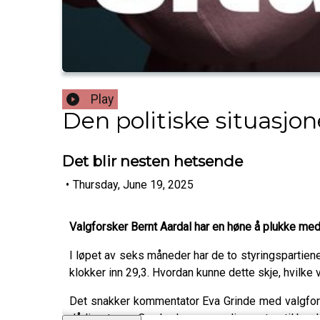
Play
Den politiske situasjo
Det blir nesten hetsende
•
Thursday, June 19, 2025
Valgforsker Bernt Aardal har en høne å plukke me
I løpet av seks måneder har de to styringspartiene i
klokker inn 29,3. Hvordan kunne dette skje, hvilke
Det snakker kommentator Eva Grinde med valgfors
dårlig steam. Og der legger mediene sten til byr