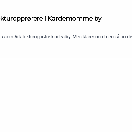
tektur­opprørere i Kardemomme by
s som Arkitekturopprørets idealby. Men klarer nordmenn å bo der