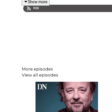
Show more
denne episoden av Den politiske situasjonen.
RSS
More episodes
View all episodes