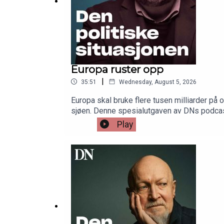
Europa ruster opp
|
35:51
Wednesday, August 5, 2026
Europa skal bruke flere tusen milliarder på o
sjøen. Denne spesialutgaven av DNs podcas
kommentatorer Simen Ekern og Sverre Stran
Play