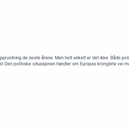
pprustning de neste årene. Men helt enkelt er det ikke. Både polit
t Den politiske situasjonen handler om Europas kronglete vei 
dhagen. Programleder er politisk redaktør Frithjof Jacobsen.